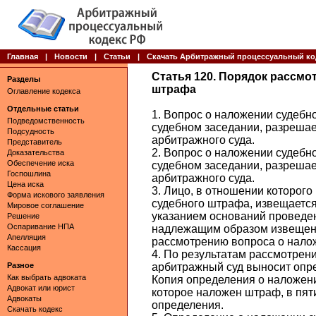
Главная
|
Новости
|
Статьи
|
Скачать Арбитражный процессуальный ко
Статья 120. Порядок рассмо
Разделы
штрафа
Оглавление кодекса
Отдельные статьи
1. Вопрос о наложении судебн
Подведомственность
судебном заседании, разрешае
Подсудность
арбитражного суда.
Представитель
2. Вопрос о наложении судебн
Доказательства
Обеспечение иска
судебном заседании, разрешае
Госпошлина
арбитражного суда.
Цена иска
3. Лицо, в отношении которог
Форма искового заявления
судебного штрафа, извещается
Мировое соглашение
указанием оснований проведен
Решение
Оспаривание НПА
надлежащим образом извещенн
Апелляция
рассмотрению вопроса о нало
Кассация
4. По результатам рассмотрен
Разное
арбитражный суд выносит опр
Как выбрать адвоката
Копия определения о наложени
Адвокат или юрист
которое наложен штраф, в пят
Адвокаты
определения.
Скачать кодекс