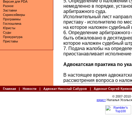
5. Определение о наложении 
Версия для PDA
немедленно в порядке, устан
Разное
Заставки
арбитражного суда.
Скринсейверы
Исполнительный лист направл
Программы
приставу - исполнителю по мес
Госпошлина
на которое наложен судебный
Юристы
6. Определение арбитражного 
Суды
Прокуратура
быть обжаловано в десятиднев
Приставы
которое наложен судебный штр
7. Подача жалобы на определ
приостанавливает исполнение
Адвокатская практика по указ
В настоящее время адвокатская
рассмотрения вопроса о налож
Главная
|
Новости
|
Адвокат Николай Сабуров
|
Адвокат Сергей Крюко
© 2007-2010
юрист
Наталья Усольск