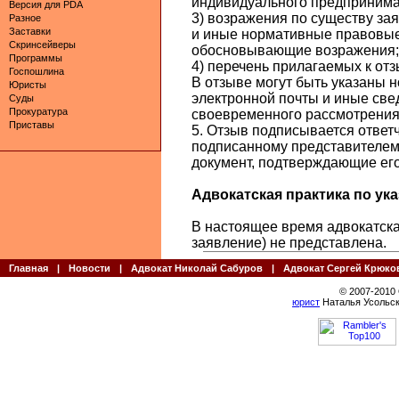
индивидуального предпринима
Версия для PDA
3) возражения по существу за
Разное
Заставки
и иные нормативные правовые 
Скринсейверы
обосновывающие возражения;
Программы
4) перечень прилагаемых к отз
Госпошлина
В отзыве могут быть указаны 
Юристы
электронной почты и иные све
Суды
Прокуратура
своевременного рассмотрения
Приставы
5. Отзыв подписывается ответч
подписанному представителем,
документ, подтверждающие его
Адвокатская практика по указ
В настоящее время адвокатская
заявление) не представлена.
Главная
|
Новости
|
Адвокат Николай Сабуров
|
Адвокат Сергей Крюко
© 2007-2010
юрист
Наталья Усольск