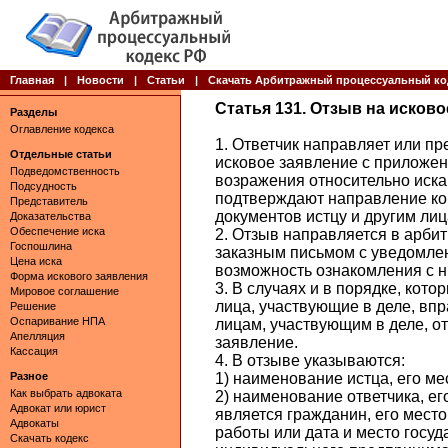
Главная
|
Новости
|
Статьи
|
Скачать Арбитражный процессуальный ко
Статья 131. Отзыв на исков
Разделы
Оглавление кодекса
1. Ответчик направляет или пр
Отдельные статьи
исковое заявление с приложе
Подведомственность
возражения относительно иска,
Подсудность
подтверждают направление ко
Представитель
документов истцу и другим ли
Доказательства
Обеспечение иска
2. Отзыв направляется в арби
Госпошлина
заказным письмом с уведомле
Цена иска
возможность ознакомления с н
Форма искового заявления
3. В случаях и в порядке, ко
Мировое соглашение
лица, участвующие в деле, вп
Решение
Оспаривание НПА
лицам, участвующим в деле, о
Апелляция
заявление.
Кассация
4. В отзыве указываются:
Разное
1) наименование истца, его ме
Как выбрать адвоката
2) наименование ответчика, ег
Адвокат или юрист
является гражданин, его место
Адвокаты
работы или дата и место госуд
Скачать кодекс