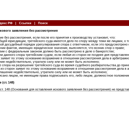
декс РФ
|
Ссылки
|
Поиск
скового заявления без рассмотрения
е без рассмотрения, если после его принятия к производству установит, что:
общей юрисдикции, третейского суда имеется дело по спору между теми же лицами, о 
ной досудебный порядок урегулирования спора с ответчиком, если это предусмотрен
ении фактов, имеющих юридическое значение, выясняется, что возник спор о праве;
твии с федеральным законом должно быть рассмотрено в деле о банкротстве;
и данного спора третейским судом, если любая из сторон не позднее дня представле
 заявит по этому основанию возражение в отношении рассмотрения дела в арбитражно
ние недействительно, утратило силу или не может быть исполнено;
 спора на разрешение третейского суда во время судебного разбирательства до прин
 из сторон заявит по этому основанию возражение в отношении рассмотрения дела в 
глашение недействительно, утратило силу или не может быть исполнено;
исано лицом, не имеющим права подписывать его, либо лицом, должностное положение
(ст. 148)
ст. 148 (Основания для оставления искового заявления без рассмотрения) не предста