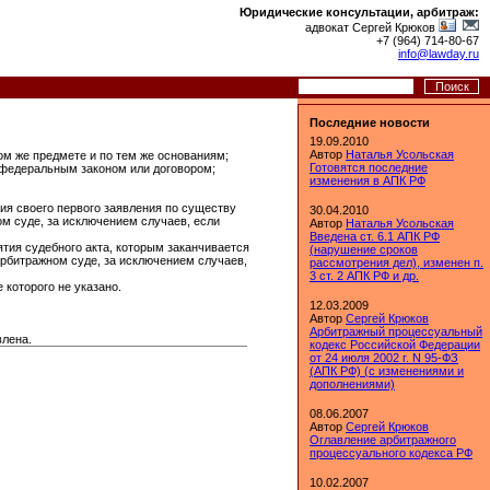
Юридические консультации, арбитраж:
адвокат Сергей Крюков
+7 (964) 714-80-67
info@lawday.ru
Последние новости
19.09.2010
Автор
Наталья Усольская
том же предмете и по тем же основаниям;
Готовятся последние
о федеральным законом или договором;
изменения в АПК РФ
ния своего первого заявления по существу
30.04.2010
м суде, за исключением случаев, если
Автор
Наталья Усольская
Введена ст. 6.1 АПК РФ
ятия судебного акта, которым заканчивается
(нарушение сроков
арбитражном суде, за исключением случаев,
рассмотрения дел), изменен п.
3 ст. 2 АПК РФ и др.
 которого не указано.
12.03.2009
Автор
Сергей Крюков
Арбитражный процессуальный
влена.
кодекс Российской Федерации
от 24 июля 2002 г. N 95-ФЗ
(АПК РФ) (с изменениями и
дополнениями)
08.06.2007
Автор
Сергей Крюков
Оглавление арбитражного
процессуального кодекса РФ
10.02.2007