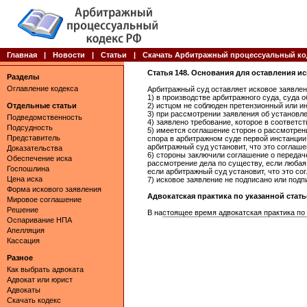
Главная
|
Новости
|
Статьи
|
Скачать Арбитражный процессуальный ко
Статья 148. Основания для оставления и
Разделы
Оглавление кодекса
Арбитражный суд оставляет исковое заявлени
1) в производстве арбитражного суда, суда 
Отдельные статьи
2) истцом не соблюден претензионный или и
3) при рассмотрении заявления об установл
Подведомственность
4) заявлено требование, которое в соответс
Подсудность
5) имеется соглашение сторон о рассмотрени
Представитель
спора в арбитражном суде первой инстанции
арбитражный суд установит, что это соглаше
Доказательства
6) стороны заключили соглашение о передаче
Обеспечение иска
рассмотрение дела по существу, если любая
Госпошлина
если арбитражный суд установит, что это со
Цена иска
7) исковое заявление не подписано или подп
Форма искового заявления
Адвокатская практика по указанной статье 
Мировое соглашение
Решение
В настоящее время адвокатская практика по 
Оспаривание НПА
Апелляция
Кассация
Разное
Как выбрать адвоката
Адвокат или юрист
Адвокаты
Скачать кодекс