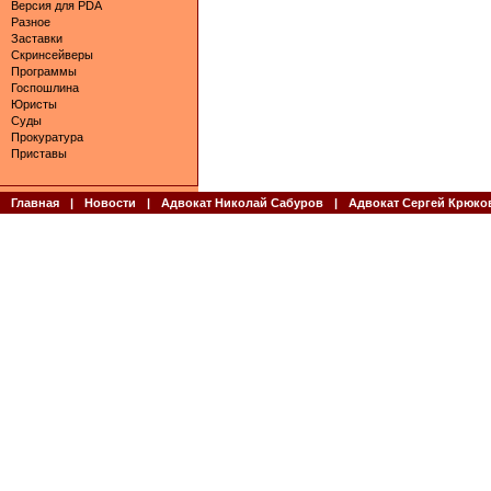
Версия для PDA
Разное
Заставки
Скринсейверы
Программы
Госпошлина
Юристы
Суды
Прокуратура
Приставы
Главная
|
Новости
|
Адвокат Николай Сабуров
|
Адвокат Сергей Крюко