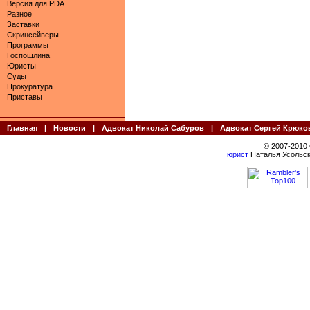
Версия для PDA
Разное
Заставки
Скринсейверы
Программы
Госпошлина
Юристы
Суды
Прокуратура
Приставы
Главная
|
Новости
|
Адвокат Николай Сабуров
|
Адвокат Сергей Крюко
© 2007-2010
юрист
Наталья Усольск