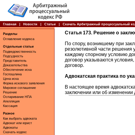
Главная
|
Новости
|
Статьи
|
Скачать Арбитражный процессуальный ко
Статья 173. Решение о закл
Разделы
Оглавление кодекса
По спору, возникшему при зак
Отдельные статьи
резолютивной части решения у
Подведомственность
каждому спорному условию дог
Подсудность
договор указываются условия,
Представитель
договор.
Доказательства
Обеспечение иска
Госпошлина
Адвокатская практика по указ
Цена иска
Форма искового заявления
В настоящее время адвокатская
Мировое соглашение
заключении или об изменении 
Решение
Оспаривание НПА
Апелляция
Кассация
Разное
Как выбрать адвоката
Адвокат или юрист
Адвокаты
Скачать кодекс