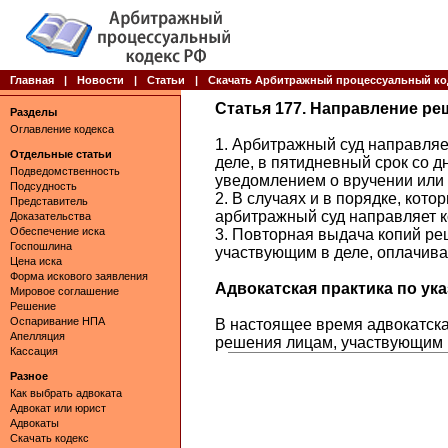
Главная
|
Новости
|
Статьи
|
Скачать Арбитражный процессуальный ко
Статья 177. Направление ре
Разделы
Оглавление кодекса
1. Арбитражный суд направляе
Отдельные статьи
деле, в пятидневный срок со 
Подведомственность
уведомлением о вручении или 
Подсудность
2. В случаях и в порядке, ко
Представитель
арбитражный суд направляет 
Доказательства
Обеспечение иска
3. Повторная выдача копий ре
Госпошлина
участвующим в деле, оплачива
Цена иска
Форма искового заявления
Адвокатская практика по указ
Мировое соглашение
Решение
Оспаривание НПА
В настоящее время адвокатска
Апелляция
решения лицам, участвующим в
Кассация
Разное
Как выбрать адвоката
Адвокат или юрист
Адвокаты
Скачать кодекс