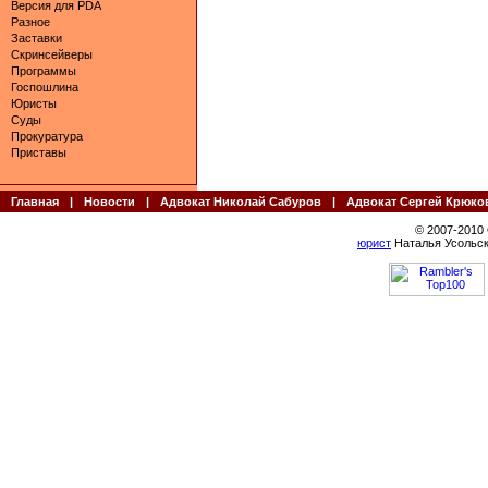
Версия для PDA
Разное
Заставки
Скринсейверы
Программы
Госпошлина
Юристы
Суды
Прокуратура
Приставы
Главная
|
Новости
|
Адвокат Николай Сабуров
|
Адвокат Сергей Крюко
© 2007-2010
юрист
Наталья Усольск