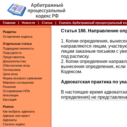
Главная
|
Новости
|
Статьи
|
Скачать Арбитражный процессуальный ко
Статья 186. Направление оп
Разделы
Оглавление кодекса
1. Копии определения, вынесен
Отдельные статьи
направляются лицам, участву
Подведомственность
лицам заказным письмом с ув
Подсудность
под расписку.
Представитель
2. Копии определения направл
Доказательства
Обеспечение иска
вынесения определения, если 
Госпошлина
Кодексом.
Цена иска
Форма искового заявления
Адвокатская практика по указ
Мировое соглашение
Решение
Оспаривание НПА
В настоящее время адвокатска
Апелляция
определения) не представлена
Кассация
Разное
Как выбрать адвоката
Адвокат или юрист
Адвокаты
Скачать кодекс