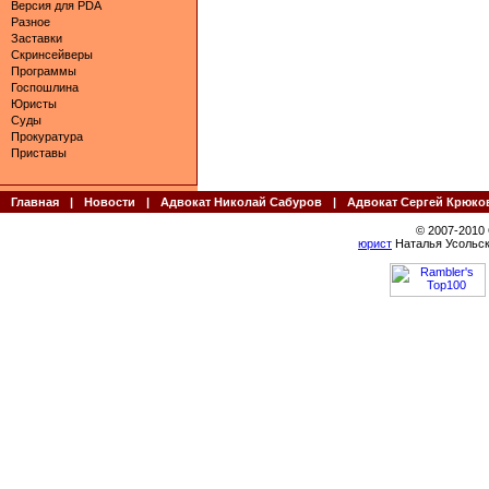
Версия для PDA
Разное
Заставки
Скринсейверы
Программы
Госпошлина
Юристы
Суды
Прокуратура
Приставы
Главная
|
Новости
|
Адвокат Николай Сабуров
|
Адвокат Сергей Крюко
© 2007-2010
юрист
Наталья Усольск