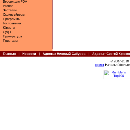
Версия для PDA
Разное
Заставки
Скринсейверы
Программы
Госпошлина
Юристы
Суды
Прокуратура
Приставы
Главная
|
Новости
|
Адвокат Николай Сабуров
|
Адвокат Сергей Крюко
© 2007-2010
юрист
Наталья Усольск