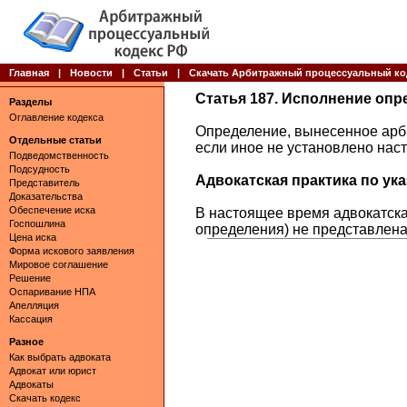
Главная
|
Новости
|
Статьи
|
Скачать Арбитражный процессуальный ко
Статья 187. Исполнение опр
Разделы
Оглавление кодекса
Определение, вынесенное арб
Отдельные статьи
если иное не установлено на
Подведомственность
Подсудность
Адвокатская практика по указ
Представитель
Доказательства
Обеспечение иска
В настоящее время адвокатская
Госпошлина
определения) не представлена
Цена иска
Форма искового заявления
Мировое соглашение
Решение
Оспаривание НПА
Апелляция
Кассация
Разное
Как выбрать адвоката
Адвокат или юрист
Адвокаты
Скачать кодекс