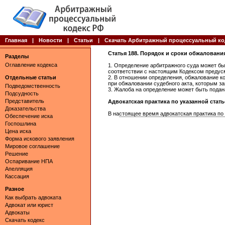
Главная
|
Новости
|
Статьи
|
Скачать Арбитражный процессуальный ко
Статья 188. Порядок и сроки обжалован
Разделы
Оглавление кодекса
1. Определение арбитражного суда может бы
соответствии с настоящим Кодексом предусм
Отдельные статьи
2. В отношении определения, обжалование к
при обжаловании судебного акта, которым з
Подведомственность
3. Жалоба на определение может быть подан
Подсудность
Представитель
Адвокатская практика по указанной статье 
Доказательства
В настоящее время адвокатская практика по 
Обеспечение иска
Госпошлина
Цена иска
Форма искового заявления
Мировое соглашение
Решение
Оспаривание НПА
Апелляция
Кассация
Разное
Как выбрать адвоката
Адвокат или юрист
Адвокаты
Скачать кодекс