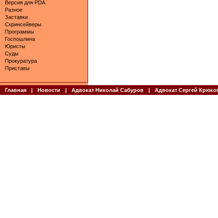
Версия для PDA
Разное
Заставки
Скринсейверы
Программы
Госпошлина
Юристы
Суды
Прокуратура
Приставы
Главная
|
Новости
|
Адвокат Николай Сабуров
|
Адвокат Сергей Крюко