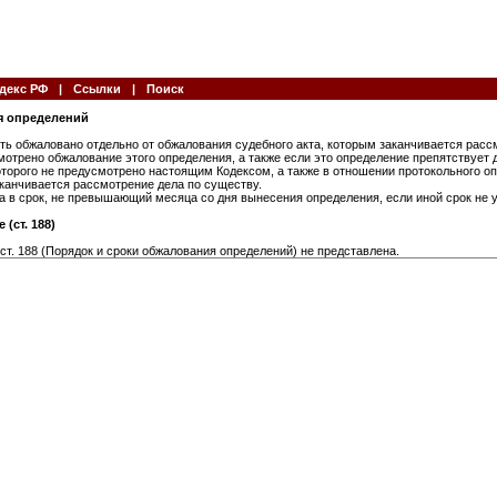
декс РФ
|
Ссылки
|
Поиск
ия определений
ть обжаловано отдельно от обжалования судебного акта, которым заканчивается рассм
отрено обжалование этого определения, а также если это определение препятствует
оторого не предусмотрено настоящим Кодексом, а также в отношении протокольного о
аканчивается рассмотрение дела по существу.
а в срок, не превышающий месяца со дня вынесения определения, если иной срок не
(ст. 188)
ст. 188 (Порядок и сроки обжалования определений) не представлена.