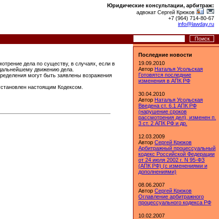
Юридические консультации, арбитраж:
адвокат Сергей Крюков
+7 (964) 714-80-67
info@lawday.ru
Последние новости
19.09.2010
отрение дела по существу, в случаях, если в
Автор
Наталья Усольская
 дальнейшему движению дела.
Готовятся последние
пределения могут быть заявлены возражения
изменения в АПК РФ
 установлен настоящим Кодексом.
30.04.2010
Автор
Наталья Усольская
Введена ст. 6.1 АПК РФ
(нарушение сроков
рассмотрения дел), изменен п.
3 ст. 2 АПК РФ и др.
12.03.2009
Автор
Сергей Крюков
Арбитражный процессуальный
кодекс Российской Федерации
от 24 июля 2002 г. N 95-ФЗ
(АПК РФ) (с изменениями и
дополнениями)
08.06.2007
Автор
Сергей Крюков
Оглавление арбитражного
процессуального кодекса РФ
10.02.2007