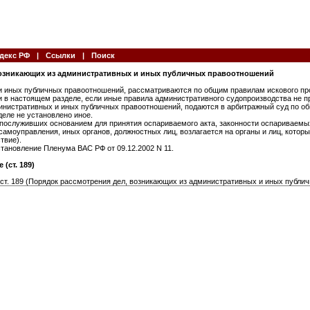
декс РФ
|
Ссылки
|
Поиск
 возникающих из административных и иных публичных правоотношений
 и иных публичных правоотношений, рассматриваются по общим правилам искового п
и в настоящем разделе, если иные правила административного судопроизводства не
министративных и иных публичных правоотношений, подаются в арбитражный суд по 
еле не установлено иное.
 послуживших основанием для принятия оспариваемого акта, законности оспариваемы
самоуправления, иных органов, должностных лиц, возлагается на органы и лиц, котор
твие).
становление Пленума ВАС РФ от 09.12.2002 N 11.
(ст. 189)
 ст. 189 (Порядок рассмотрения дел, возникающих из административных и иных публи