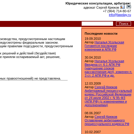
Юридические консультации, арбитраж:
адвокат Сергей Крюков
+7 (964) 714-80-67
info@lawday.ru
Последние новости
19.09.2010
роизводства, предусмотренным настоящим
Автор
Наталья Усольская
 предусмотрены федеральным законом.
Готовятся последние
общим правилам подсудности, предусмотренным
изменения в АПК РФ
х решений и действий (бездействия)
ые приняли оспариваемый акт, решение,
30.04.2010
Автор
Наталья Усольская
Введена ст. 6.1 АПК РФ
(нарушение сроков
рассмотрения дел), изменен п.
3 ст. 2 АПК РФ и др.
чных правоотношений) не представлена.
12.03.2009
Автор
Сергей Крюков
Арбитражный процессуальный
кодекс Российской Федерации
от 24 июля 2002 г. N 95-ФЗ
(АПК РФ) (с изменениями и
дополнениями)
08.06.2007
Автор
Сергей Крюков
Оглавление арбитражного
процессуального кодекса РФ
10.02.2007