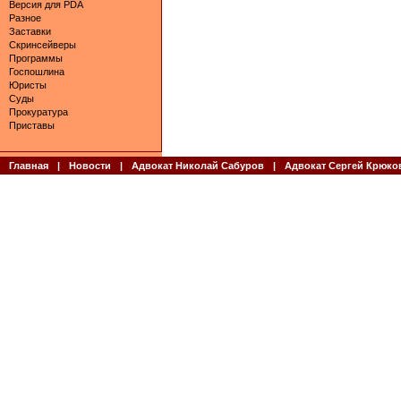
Версия для PDA
Разное
Заставки
Скринсейверы
Программы
Госпошлина
Юристы
Суды
Прокуратура
Приставы
Главная
|
Новости
|
Адвокат Николай Сабуров
|
Адвокат Сергей Крюко