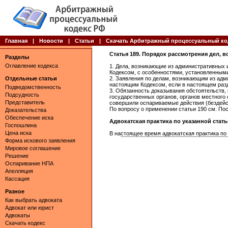
Главная
|
Новости
|
Статьи
|
Скачать Арбитражный процессуальный ко
Статья 189. Порядок рассмотрения дел,
Разделы
Оглавление кодекса
1. Дела, возникающие из административных
Кодексом, с особенностями, установленным
Отдельные статьи
2. Заявления по делам, возникающим из ад
настоящим Кодексом, если в настоящем разд
Подведомственность
3. Обязанность доказывания обстоятельств,
Подсудность
государственных органов, органов местного 
Представитель
совершили оспариваемые действия (бездейс
По вопросу о применении статьи 190 см. По
Доказательства
Обеспечение иска
Адвокатская практика по указанной статье 
Госпошлина
Цена иска
В настоящее время адвокатская практика по
Форма искового заявления
Мировое соглашение
Решение
Оспаривание НПА
Апелляция
Кассация
Разное
Как выбрать адвоката
Адвокат или юрист
Адвокаты
Скачать кодекс