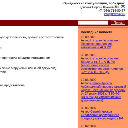
Юридические консультации, арбитраж:
адвокат Сергей Крюков
+7 (964) 714-80-67
info@lawday.ru
Последние новости
19.09.2010
кую деятельность, должно соответствовать
Автор
Наталья Усольская
Готовятся последние
изменения в АПК РФ
и;
30.04.2010
я протокола об административном
Автор
Наталья Усольская
Введена ст. 6.1 АПК РФ
(нарушение сроков
мление о вручении или иной документ,
рассмотрения дел), изменен п.
ении.
3 ст. 2 АПК РФ и др.
12.03.2009
Автор
Сергей Крюков
 не представлена.
Арбитражный процессуальный
кодекс Российской Федерации
от 24 июля 2002 г. N 95-ФЗ
(АПК РФ) (с изменениями и
дополнениями)
08.06.2007
Автор
Сергей Крюков
Оглавление арбитражного
процессуального кодекса РФ
10.02.2007