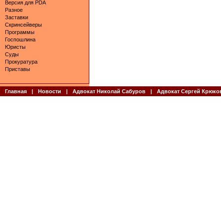
Версия для PDA
Разное
Заставки
Скринсейверы
Программы
Госпошлина
Юристы
Суды
Прокуратура
Приставы
Главная
|
Новости
|
Адвокат Николай Сабуров
|
Адвокат Сергей Крюко