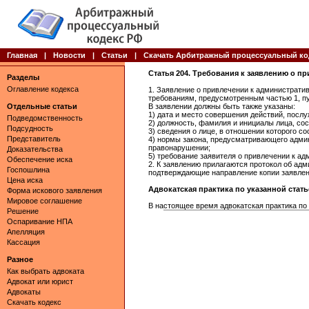
Главная
|
Новости
|
Статьи
|
Скачать Арбитражный процессуальный ко
Статья 204. Требования к заявлению о п
Разделы
Оглавление кодекса
1. Заявление о привлечении к администрат
требованиям, предусмотренным частью 1, пун
Отдельные статьи
В заявлении должны быть также указаны:
1) дата и место совершения действий, пос
Подведомственность
2) должность, фамилия и инициалы лица, со
Подсудность
3) сведения о лице, в отношении которого 
Представитель
4) нормы закона, предусматривающего адми
правонарушении;
Доказательства
5) требование заявителя о привлечении к ад
Обеспечение иска
2. К заявлению прилагаются протокол об ад
Госпошлина
подтверждающие направление копии заявлени
Цена иска
Адвокатская практика по указанной статье 
Форма искового заявления
Мировое соглашение
В настоящее время адвокатская практика по 
Решение
Оспаривание НПА
Апелляция
Кассация
Разное
Как выбрать адвоката
Адвокат или юрист
Адвокаты
Скачать кодекс