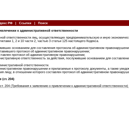
декс РФ
|
Ссылки
|
Поиск
ривлечении к административной ответственности
ивной ответственности лиц, осуществляющих предпринимательскую и иную экономичес
ктами 1, 2 и 10 части 2, частью 3 статьи 125 настоящего Кодекса.
луживших основанием для составления протокола об административном правонарушени
ставившего протокол об административном правонарушении;
составлен протокол об административном правонарушении;
нистративную ответственность за действия, послужившие основанием для составлени
министративной ответственности.
министративном правонарушении и прилагаемые к протоколу документы, а также уведо
я лицу, в отношении которого составлен протокол об административном правонаруш
(ст. 204)
ст. 204 (Требования к заявлению о привлечении к административной ответственности)