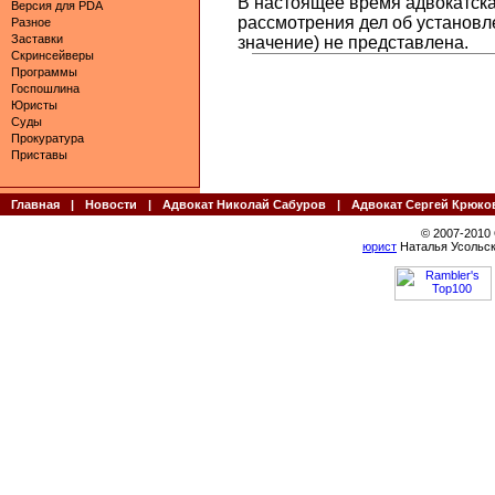
В настоящее время адвокатская
Версия для PDA
рассмотрения дел об установ
Разное
Заставки
значение) не представлена.
Скринсейверы
Программы
Госпошлина
Юристы
Суды
Прокуратура
Приставы
Главная
|
Новости
|
Адвокат Николай Сабуров
|
Адвокат Сергей Крюко
© 2007-2010
юрист
Наталья Усольск