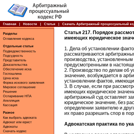
Главная
|
Новости
|
Статьи
|
Скачать Арбитражный процессуальный ко
Статья 217. Порядок рассмо
Разделы
имеющих юридическое знач
Оглавление кодекса
Отдельные статьи
1. Дела об установлении факт
Подведомственность
рассматриваются арбитражным
Подсудность
производства, установленным 
Представитель
предусмотренными в настояще
Доказательства
Обеспечение иска
2. Производство по делам об 
Госпошлина
значение, возбуждается в арб
Цена иска
установлении фактов, имеющи
Форма искового заявления
3. В случае, если при рассмот
Мировое соглашение
имеющих юридическое значение
Решение
Оспаривание НПА
арбитражный суд оставляет з
Апелляция
юридическое значение, без ра
Кассация
определении заявителю и дру
Разное
их право разрешить спор в пор
Как выбрать адвоката
Адвокат или юрист
Адвокатская практика по указ
Адвокаты
Скачать кодекс