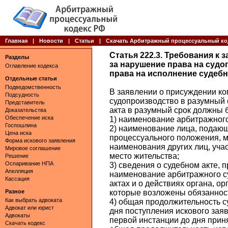
Главная
|
Новости
|
Статьи
|
Скачать Арбитражный процессуальный ко
Статья 222.3. Требования к
Разделы
за нарушение права на судо
Оглавление кодекса
права на исполнение судебн
Отдельные статьи
Подведомственность
В заявлении о присуждении к
Подсудность
судопроизводство в разумный 
Представитель
акта в разумный срок должны 
Доказательства
Обеспечение иска
1) наименование арбитражного
Госпошлина
2) наименование лица, подающ
Цена иска
процессуального положения, м
Форма искового заявления
наименования других лиц, уча
Мировое соглашение
место жительства;
Решение
Оспаривание НПА
3) сведения о судебном акте, п
Апелляция
наименование арбитражного су
Кассация
актах и о действиях органа, о
Разное
которые возложены обязанност
Как выбрать адвоката
4) общая продолжительность с
Адвокат или юрист
дня поступления искового зая
Адвокаты
первой инстанции до дня приня
Скачать кодекс