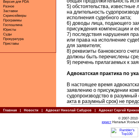
общая продолжительность испо
Версия для PDA
5) обстоятельства, известные
Разное
Заставки
на длительность судопроизводс
Скринсейверы
исполнения судебного акта;
Программы
6) доводы лица, подающего за
Госпошлина
присуждения компенсации и ее
Юристы
7) последствия нарушения пра
Суды
Прокуратура
или права на исполнение судеб
Приставы
для заявителя;
8) реквизиты банковского счет
должны быть перечислены сре
9) перечень прилагаемых к за
Адвокатская практика по указ
В настоящее время адвокатская
заявлению о присуждении ком
судопроизводство в разумный 
акта в разумный срок) не пред
Главная
|
Новости
|
Адвокат Николай Сабуров
|
Адвокат Сергей Крюко
© 2007-2010
юрист
Наталья Усольск