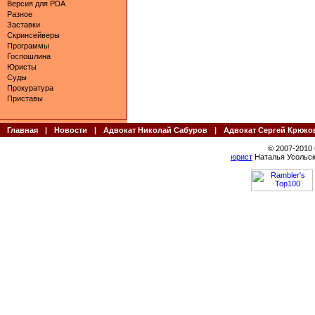
Версия для PDA
Разное
Заставки
Скринсейверы
Программы
Госпошлина
Юристы
Суды
Прокуратура
Приставы
Главная
|
Новости
|
Адвокат Николай Сабуров
|
Адвокат Сергей Крюко
© 2007-2010
юрист
Наталья Усольск