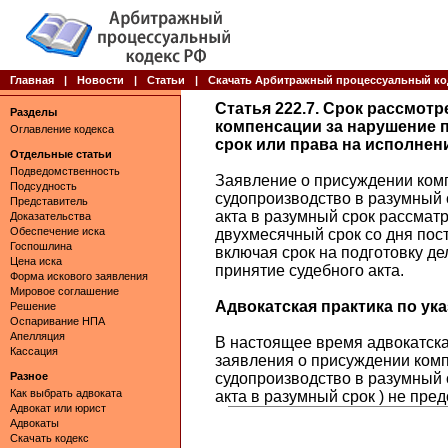
Главная
|
Новости
|
Статьи
|
Скачать Арбитражный процессуальный ко
Статья 222.7. Срок рассмот
Разделы
компенсации за нарушение 
Оглавление кодекса
срок или права на исполнен
Отдельные статьи
Подведомственность
Заявление о присуждении ком
Подсудность
судопроизводство в разумный 
Представитель
акта в разумный срок рассмат
Доказательства
Обеспечение иска
двухмесячный срок со дня пост
Госпошлина
включая срок на подготовку де
Цена иска
принятие судебного акта.
Форма искового заявления
Мировое соглашение
Адвокатская практика по указ
Решение
Оспаривание НПА
Апелляция
В настоящее время адвокатская
Кассация
заявления о присуждении ком
Разное
судопроизводство в разумный 
Как выбрать адвоката
акта в разумный срок ) не пре
Адвокат или юрист
Адвокаты
Скачать кодекс