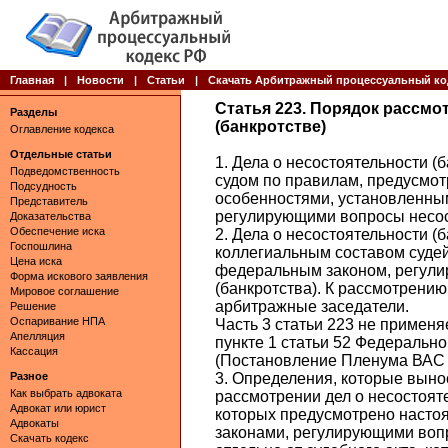
Главная
|
Новости
|
Статьи
|
Скачать Арбитражный процессуальный ко
Статья 223. Порядок рассмо
Разделы
(банкротстве)
Оглавление кодекса
Отдельные статьи
1. Дела о несостоятельности 
Подведомственность
судом по правилам, предусмо
Подсудность
особенностями, установленны
Представитель
регулирующими вопросы несост
Доказательства
Обеспечение иска
2. Дела о несостоятельности (
Госпошлина
коллегиальным составом судей
Цена иска
федеральным законом, регули
Форма искового заявления
(банкротства). К рассмотрению
Мировое соглашение
арбитражные заседатели.
Решение
Оспаривание НПА
Часть 3 статьи 223 не применя
Апелляция
пункте 1 статьи 52 Федерально
Кассация
(Постановление Пленума ВАС Р
Разное
3. Определения, которые вын
Как выбрать адвоката
рассмотрении дел о несостоят
Адвокат или юрист
которых предусмотрено наст
Адвокаты
законами, регулирующими вопр
Скачать кодекс