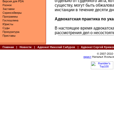
отдельно от судебного акта, к
Версия для PDA
существу, могут быть обжалов
Разное
Заставки
инстанции в течение десяти дн
Скринсейверы
Программы
Адвокатская практика по указ
Госпошлина
Юристы
В настоящее время адвокатская
Суды
Прокуратура
рассмотрения дел о несостояте
Приставы
Главная
|
Новости
|
Адвокат Николай Сабуров
|
Адвокат Сергей Крюко
© 2007-2010
юрист
Наталья Усольск