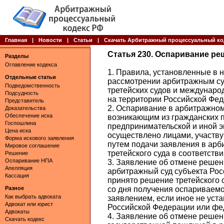
Главная
|
Новости
|
Статьи
|
Скачать Арбитражный процессуальный ко
Статья 230. Оспаривание ре
Разделы
Оглавление кодекса
1. Правила, установленные в
Отдельные статьи
рассмотрении арбитражным су
Подведомственность
третейских судов и междунаро
Подсудность
на территории Российской Фед
Представитель
2. Оспаривание в арбитражном
Доказательства
Обеспечение иска
возникающим из гражданских 
Госпошлина
предпринимательской и иной э
Цена иска
осуществлено лицами, участву
Форма искового заявления
путем подачи заявления в арб
Мировое соглашение
третейского суда в соответств
Решение
Оспаривание НПА
3. Заявление об отмене решени
Апелляция
арбитражный суд субъекта Рос
Кассация
принято решение третейского 
Разное
со дня получения оспариваемо
Как выбрать адвоката
заявлением, если иное не ус
Адвокат или юрист
Российской Федерации или фе
Адвокаты
4. Заявление об отмене решен
Скачать кодекс