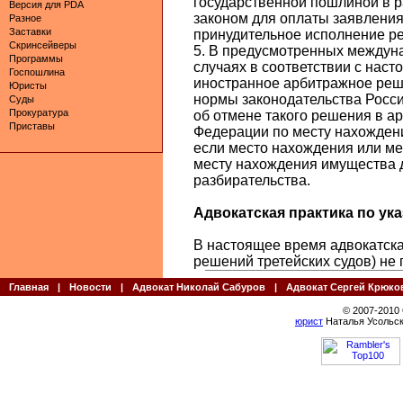
государственной пошлиной в 
Версия для PDA
законом для оплаты заявления
Разное
Заставки
принудительное исполнение ре
Скринсейверы
5. В предусмотренных междун
Программы
случаях в соответствии с нас
Госпошлина
иностранное арбитражное реш
Юристы
нормы законодательства Росси
Суды
Прокуратура
об отмене такого решения в а
Приставы
Федерации по месту нахождени
если место нахождения или ме
месту нахождения имущества д
разбирательства.
Адвокатская практика по указ
В настоящее время адвокатская
решений третейских судов) не
Главная
|
Новости
|
Адвокат Николай Сабуров
|
Адвокат Сергей Крюко
© 2007-2010
юрист
Наталья Усольск