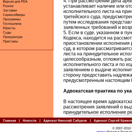
4. При рассмотрении дела арб
Версия для PDA
устанавливает наличие или от
Разное
Заставки
исполнительного листа на пр
Скринсейверы
третейского суда, предусмотре
Программы
путем исследования представл
Госпошлина
заявленных требований и воз
Юристы
5. Если в суде, указанном в пу
Суды
Прокуратура
Кодекса, находится на рассмо
Приставы
приостановлении исполнения 
суд, в котором рассматривает
листа на принудительное испол
целесообразным, отложить ра
исполнительного листа и по х
заявлением о выдаче исполнит
сторону предоставить надлеж
предусмотренным настоящим 
Адвокатская практика по указ
В настоящее время адвокатская
рассмотрения заявлений о выд
принудительное исполнение ре
Главная
|
Новости
|
Адвокат Николай Сабуров
|
Адвокат Сергей Крюко
© 2007-2010
юрист
Наталья Усольск