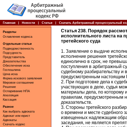
Главная
|
Новости
|
Статьи
|
Скачать Арбитражный процессуальный ко
Статья 238. Порядок рассмо
Разделы
исполнительного листа на 
Оглавление кодекса
третейского суда
Отдельные статьи
Подведомственность
1. Заявление о выдаче исполн
Подсудность
исполнение решения третейско
Представитель
единолично в срок, не превыш
Доказательства
Обеспечение иска
поступления в арбитражный суд
Госпошлина
судебному разбирательству и 
Цена иска
предусмотренным настоящим 
Форма искового заявления
2. При подготовке дела к суде
Мировое соглашение
участвующих в деле, судья мож
Решение
Оспаривание НПА
материалы дела, по которому 
Апелляция
правилам, предусмотренным н
Кассация
доказательств.
Разное
3. Стороны третейского разб
Как выбрать адвоката
о времени и месте судебного з
Адвокат или юрист
извещенных надлежащим образ
Адвокаты
заседания, не является препя
Скачать кодекс