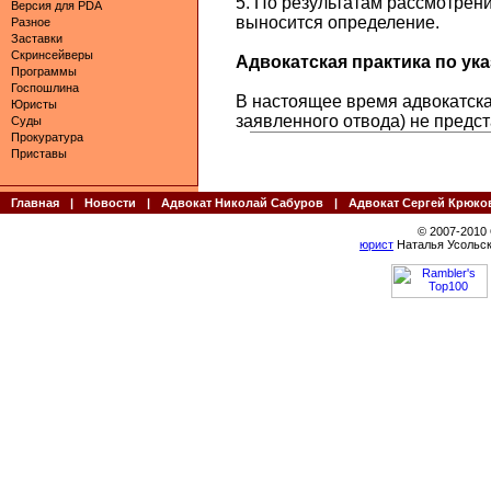
5. По результатам рассмотрен
Версия для PDA
выносится определение.
Разное
Заставки
Скринсейверы
Адвокатская практика по указ
Программы
Госпошлина
В настоящее время адвокатска
Юристы
заявленного отвода) не предс
Суды
Прокуратура
Приставы
Главная
|
Новости
|
Адвокат Николай Сабуров
|
Адвокат Сергей Крюко
© 2007-2010
юрист
Наталья Усольск