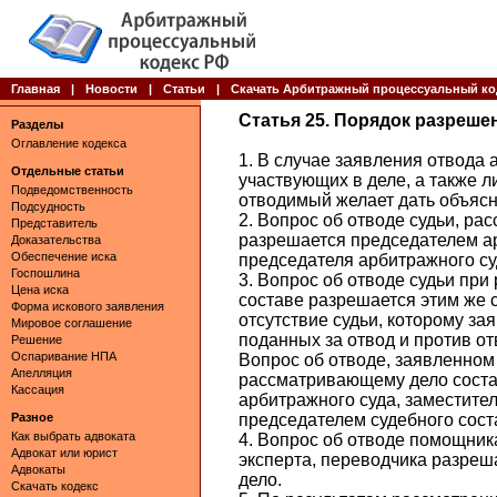
Главная
|
Новости
|
Статьи
|
Скачать Арбитражный процессуальный ко
Статья 25. Порядок разреше
Разделы
Оглавление кодекса
1. В случае заявления отвода
Отдельные статьи
участвующих в деле, а также л
Подведомственность
отводимый желает дать объясн
Подсудность
2. Вопрос об отводе судьи, р
Представитель
разрешается председателем ар
Доказательства
Обеспечение иска
председателя арбитражного су
Госпошлина
3. Вопрос об отводе судьи при
Цена иска
составе разрешается этим же 
Форма искового заявления
отсутствие судьи, которому за
Мировое соглашение
поданных за отвод и против от
Решение
Оспаривание НПА
Вопрос об отводе, заявленном
Апелляция
рассматривающему дело соста
Кассация
арбитражного суда, заместите
Разное
председателем судебного сост
Как выбрать адвоката
4. Вопрос об отводе помощника
Адвокат или юрист
эксперта, переводчика разреш
Адвокаты
дело.
Скачать кодекс