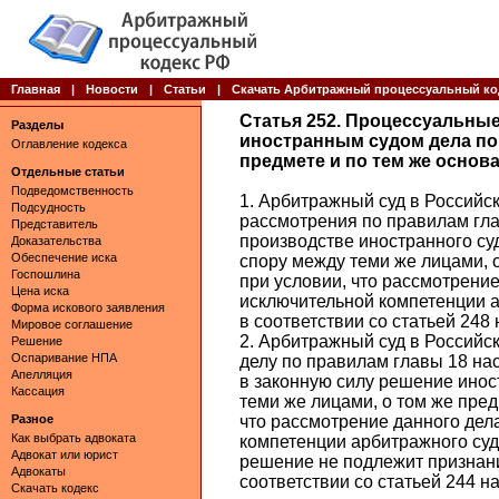
Главная
|
Новости
|
Статьи
|
Скачать Арбитражный процессуальный ко
Статья 252. Процессуальны
Разделы
иностранным судом дела по 
Оглавление кодекса
предмете и по тем же основ
Отдельные статьи
Подведомственность
1. Арбитражный суд в Российс
Подсудность
рассмотрения по правилам гла
Представитель
производстве иностранного су
Доказательства
Обеспечение иска
спору между теми же лицами, 
Госпошлина
при условии, что рассмотрение
Цена иска
исключительной компетенции 
Форма искового заявления
в соответствии со статьей 248
Мировое соглашение
2. Арбитражный суд в Российс
Решение
Оспаривание НПА
делу по правилам главы 18 на
Апелляция
в законную силу решение инос
Кассация
теми же лицами, о том же пред
Разное
что рассмотрение данного дела
Как выбрать адвоката
компетенции арбитражного суд
Адвокат или юрист
решение не подлежит признан
Адвокаты
соответствии со статьей 244 н
Скачать кодекс