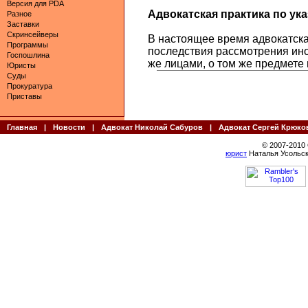
Версия для PDA
Адвокатская практика по указ
Разное
Заставки
Скринсейверы
В настоящее время адвокатска
Программы
последствия рассмотрения ин
Госпошлина
же лицами, о том же предмете 
Юристы
Суды
Прокуратура
Приставы
Главная
|
Новости
|
Адвокат Николай Сабуров
|
Адвокат Сергей Крюко
© 2007-2010
юрист
Наталья Усольск