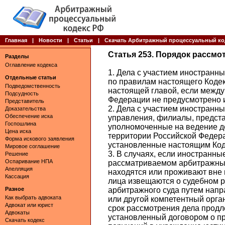
Главная
|
Новости
|
Статьи
|
Скачать Арбитражный процессуальный ко
Статья 253. Порядок рассмо
Разделы
Оглавление кодекса
1. Дела с участием иностранн
Отдельные статьи
по правилам настоящего Коде
Подведомственность
настоящей главой, если межд
Подсудность
Федерации не предусмотрено 
Представитель
2. Дела с участием иностранны
Доказательства
Обеспечение иска
управления, филиалы, предста
Госпошлина
уполномоченные на ведение д
Цена иска
территории Российской Федера
Форма искового заявления
установленные настоящим Код
Мировое соглашение
3. В случаях, если иностранны
Решение
Оспаривание НПА
рассматриваемом арбитражным
Апелляция
находятся или проживают вне 
Кассация
лица извещаются о судебном 
Разное
арбитражного суда путем нап
Как выбрать адвоката
или другой компетентный орган
Адвокат или юрист
срок рассмотрения дела продл
Адвокаты
установленный договором о п
Скачать кодекс