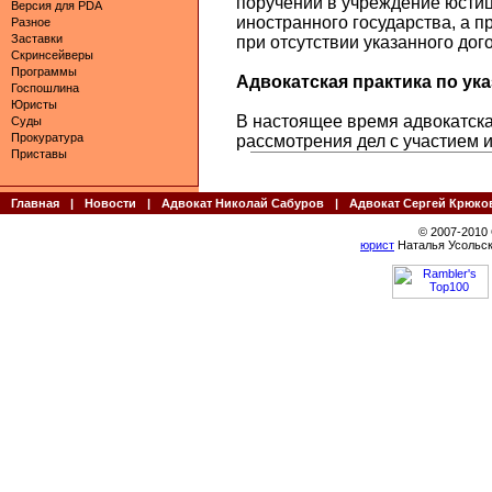
поручений в учреждение юстиц
Версия для PDA
иностранного государства, а пр
Разное
Заставки
при отсутствии указанного дог
Скринсейверы
Программы
Адвокатская практика по указ
Госпошлина
Юристы
В настоящее время адвокатская
Суды
Прокуратура
рассмотрения дел с участием 
Приставы
Главная
|
Новости
|
Адвокат Николай Сабуров
|
Адвокат Сергей Крюко
© 2007-2010
юрист
Наталья Усольск