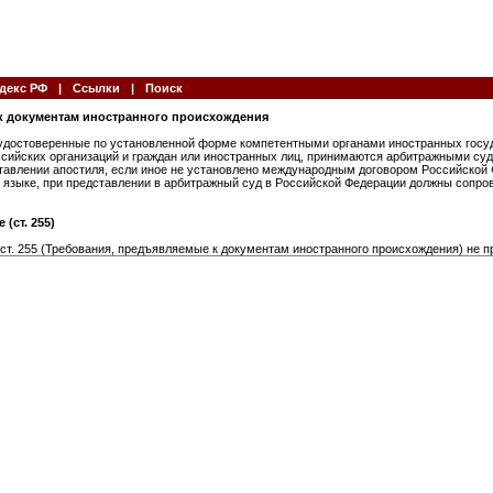
декс РФ
|
Ссылки
|
Поиск
 к документам иностранного происхождения
 удостоверенные по установленной форме компетентными органами иностранных госу
ссийских организаций и граждан или иностранных лиц, принимаются арбитражными су
тавлении апостиля, если иное не установлено международным договором Российской
м языке, при представлении в арбитражный суд в Российской Федерации должны сопр
(ст. 255)
 ст. 255 (Требования, предъявляемые к документам иностранного происхождения) не п