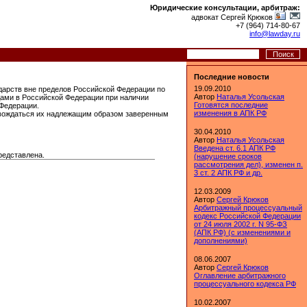
Юридические консультации, арбитраж:
адвокат Сергей Крюков
+7 (964) 714-80-67
info@lawday.ru
Последние новости
19.09.2010
дарств вне пределов Российской Федерации по
Автор
Наталья Усольская
дами в Российской Федерации при наличии
Готовятся последние
 Федерации.
изменения в АПК РФ
овождаться их надлежащим образом заверенным
30.04.2010
Автор
Наталья Усольская
Введена ст. 6.1 АПК РФ
редставлена.
(нарушение сроков
рассмотрения дел), изменен п.
3 ст. 2 АПК РФ и др.
12.03.2009
Автор
Сергей Крюков
Арбитражный процессуальный
кодекс Российской Федерации
от 24 июля 2002 г. N 95-ФЗ
(АПК РФ) (с изменениями и
дополнениями)
08.06.2007
Автор
Сергей Крюков
Оглавление арбитражного
процессуального кодекса РФ
10.02.2007