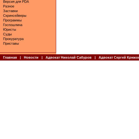
Версия для PDA
Разное
Заставки
Скринсейверы
Программы
Госпошлина
Юристы
Суды
Прокуратура
Приставы
Главная
|
Новости
|
Адвокат Николай Сабуров
|
Адвокат Сергей Крюко