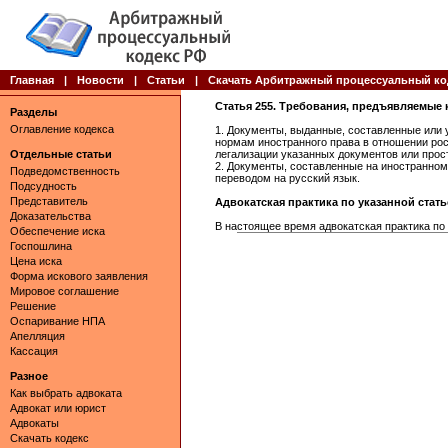
Главная
|
Новости
|
Статьи
|
Скачать Арбитражный процессуальный ко
Статья 255. Требования, предъявляемые
Разделы
Оглавление кодекса
1. Документы, выданные, составленные или
нормам иностранного права в отношении ро
Отдельные статьи
легализации указанных документов или прос
2. Документы, составленные на иностранно
Подведомственность
переводом на русский язык.
Подсудность
Представитель
Адвокатская практика по указанной статье 
Доказательства
В настоящее время адвокатская практика по
Обеспечение иска
Госпошлина
Цена иска
Форма искового заявления
Мировое соглашение
Решение
Оспаривание НПА
Апелляция
Кассация
Разное
Как выбрать адвоката
Адвокат или юрист
Адвокаты
Скачать кодекс