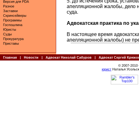
5. До истечения срока, устан
Версия для PDA
апелляционной жалобы, дело н
Разное
Заставки
суда.
Скринсейверы
Программы
Адвокатская практика по указ
Госпошлина
Юристы
В настоящее время адвокатская
Суды
Прокуратура
апелляционной жалобы) не пр
Приставы
Главная
|
Новости
|
Адвокат Николай Сабуров
|
Адвокат Сергей Крюко
© 2007-2010
юрист
Наталья Усольск