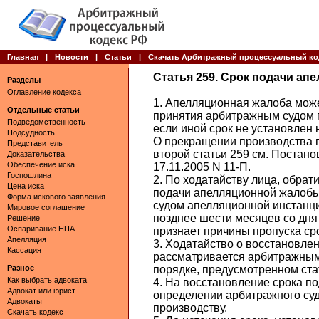
Главная
|
Новости
|
Статьи
|
Скачать Арбитражный процессуальный ко
Статья 259. Срок подачи а
Разделы
Оглавление кодекса
1. Апелляционная жалоба може
Отдельные статьи
принятия арбитражным судом 
Подведомственность
если иной срок не установлен
Подсудность
О прекращении производства п
Представитель
второй статьи 259 см. Постан
Доказательства
Обеспечение иска
17.11.2005 N 11-П.
Госпошлина
2. По ходатайству лица, обра
Цена иска
подачи апелляционной жалобы
Форма искового заявления
судом апелляционной инстанци
Мировое соглашение
позднее шести месяцев со дня
Решение
Оспаривание НПА
признает причины пропуска ср
Апелляция
3. Ходатайство о восстановле
Кассация
рассматривается арбитражным
Разное
порядке, предусмотренном ста
Как выбрать адвоката
4. На восстановление срока п
Адвокат или юрист
определении арбитражного су
Адвокаты
производству.
Скачать кодекс