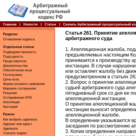
Главная
|
Новости
|
Статьи
|
Скачать Арбитражный процессуальный ко
Статья 261. Принятие апел
Разделы
арбитражного суда
Оглавление кодекса
Отдельные статьи
1. Апелляционная жалоба, под
Подведомственность
предъявляемых настоящим Код
Подсудность
принимается к производству а
Представитель
инстанции. В случае нарушени
Доказательства
Обеспечение иска
или оставляет жалобу без движ
Госпошлина
предусмотренном в статьях 26
Цена иска
2. Вопрос о принятии апелляц
Форма искового заявления
судьей арбитражного суда апе
Мировое соглашение
пятидневный срок со дня ее п
Решение
Оспаривание НПА
апелляционной инстанции.
Апелляция
О принятии апелляционной жа
Кассация
инстанции выносит определени
Разное
апелляционной жалобе.
Как выбрать адвоката
В определении указываются вр
Адвокат или юрист
заседания по рассмотрению а
Адвокаты
3. Копии определения направл
Скачать кодекс