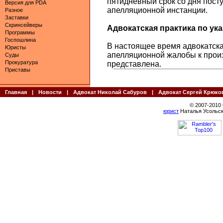
пятидневный срок со дня пост
Версия для PDA
апелляционной инстанции.
Разное
Заставки
Скринсейверы
Адвокатская практика по указ
Программы
Госпошлина
В настоящее время адвокатская
Юристы
апелляционной жалобы к произ
Суды
Прокуратура
представлена.
Приставы
Главная
|
Новости
|
Адвокат Николай Сабуров
|
Адвокат Сергей Крюко
© 2007-2010
юрист
Наталья Усольск