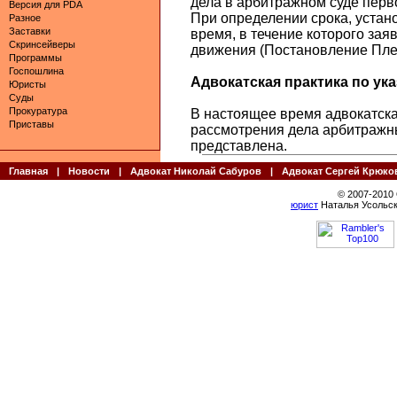
дела в арбитражном суде перв
Версия для PDA
При определении срока, устано
Разное
Заставки
время, в течение которого зая
Скринсейверы
движения (Постановление Плен
Программы
Госпошлина
Адвокатская практика по указ
Юристы
Суды
Прокуратура
В настоящее время адвокатская
Приставы
рассмотрения дела арбитражн
представлена.
Главная
|
Новости
|
Адвокат Николай Сабуров
|
Адвокат Сергей Крюко
© 2007-2010
юрист
Наталья Усольск