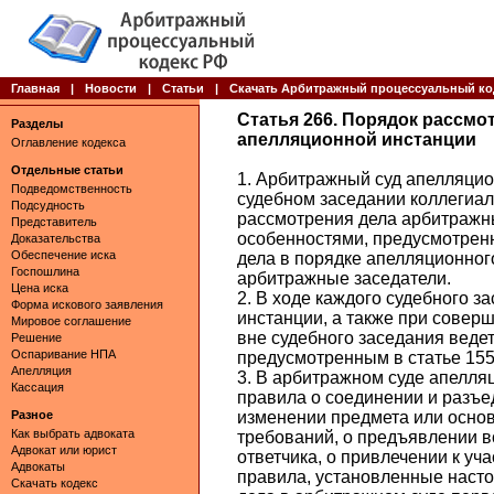
Главная
|
Новости
|
Статьи
|
Скачать Арбитражный процессуальный ко
Статья 266. Порядок рассм
Разделы
апелляционной инстанции
Оглавление кодекса
Отдельные статьи
1. Арбитражный суд апелляцио
Подведомственность
судебном заседании коллегиа
Подсудность
рассмотрения дела арбитражн
Представитель
особенностями, предусмотрен
Доказательства
Обеспечение иска
дела в порядке апелляционног
Госпошлина
арбитражные заседатели.
Цена иска
2. В ходе каждого судебного 
Форма искового заявления
инстанции, а также при совер
Мировое соглашение
вне судебного заседания веде
Решение
Оспаривание НПА
предусмотренным в статье 155
Апелляция
3. В арбитражном суде апелля
Кассация
правила о соединении и разъе
Разное
изменении предмета или основ
Как выбрать адвоката
требований, о предъявлении в
Адвокат или юрист
ответчика, о привлечении к уча
Адвокаты
правила, установленные наст
Скачать кодекс