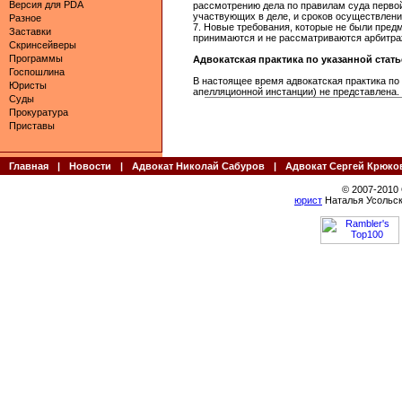
Версия для PDA
рассмотрению дела по правилам суда первой
участвующих в деле, и сроков осуществлени
Разное
7. Новые требования, которые не были пред
Заставки
принимаются и не рассматриваются арбитра
Скринсейверы
Программы
Адвокатская практика по указанной статье 
Госпошлина
В настоящее время адвокатская практика по
Юристы
апелляционной инстанции) не представлена.
Суды
Прокуратура
Приставы
Главная
|
Новости
|
Адвокат Николай Сабуров
|
Адвокат Сергей Крюко
© 2007-2010
юрист
Наталья Усольск