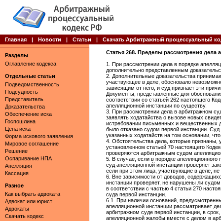
Главная
|
Новости
|
Статьи
|
Скачать Арбитражный процессуальный ко
Статья 268. Пределы рассмотрения дела
Разделы
Оглавление кодекса
1. При рассмотрении дела в порядке апелля
дополнительно представленным доказательс
Отдельные статьи
2. Дополнительные доказательства принима
участвующее в деле, обосновало невозможно
Подведомственность
зависящим от него, и суд признает эти при
Подсудность
Документы, представленные для обосновани
Представитель
соответствии со статьей 262 настоящего К
апелляционной инстанции по существу.
Доказательства
3. При рассмотрении дела в арбитражном су
Обеспечение иска
заявлять ходатайства о вызове новых свидет
Госпошлина
истребовании письменных и вещественных д
Цена иска
было отказано судом первой инстанции. Суд
указанных ходатайств на том основании, чт
Форма искового заявления
4. Обстоятельства дела, которые признаны,
Мировое соглашение
установленном статьей 70 настоящего Кодек
Решение
проверяются арбитражным судом апелляцио
Оспаривание НПА
5. В случае, если в порядке апелляционного
суд апелляционной инстанции проверяет зак
Апелляция
если при этом лица, участвующие в деле, не
Кассация
6. Вне зависимости от доводов, содержащих
инстанции проверяет, не нарушены ли судо
Разное
в соответствии с частью 4 статьи 270 наст
Как выбрать адвоката
суда первой инстанции.
6.1. При наличии оснований, предусмотренн
Адвокат или юрист
апелляционной инстанции рассматривает де
Адвокаты
арбитражном суде первой инстанции, в срок
Скачать кодекс
апелляционной жалобы вместе с делом в арб