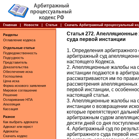
Главная
|
Новости
|
Статьи
|
Скачать Арбитражный процессуальный ко
Статья 272. Апелляционные
Разделы
суда первой инстанции
Оглавление кодекса
Отдельные статьи
1. Определения арбитражного 
Подведомственность
арбитражный суд апелляционно
Подсудность
настоящего Кодекса.
Представитель
2. Апелляционные жалобы на 
Доказательства
Обеспечение иска
инстанции подаются в арбитр
Госпошлина
рассматриваются им по прави
Цена иска
рассмотрения апелляционных 
Форма искового заявления
первой инстанции, с особенно
Мировое соглашение
настоящей статьи.
Решение
Оспаривание НПА
3. Апелляционные жалобы на 
Апелляция
инстанции о возвращении иско
Кассация
которые препятствуют дальне
Разное
арбитражным судом апелляцио
Как выбрать адвоката
десяти дней со дня поступлени
Адвокат или юрист
4. Арбитражный суд по резуль
Адвокаты
арбитражного суда первой инс
Скачать кодекс