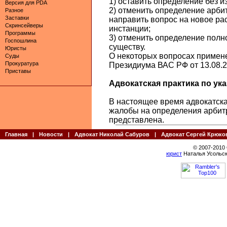
1) оставить определение без и
Версия для PDA
2) отменить определение арби
Разное
Заставки
направить вопрос на новое ра
Скринсейверы
инстанции;
Программы
3) отменить определение полно
Госпошлина
существу.
Юристы
О некоторых вопросах примен
Суды
Прокуратура
Президиума ВАС РФ от 13.08.2
Приставы
Адвокатская практика по указ
В настоящее время адвокатска
жалобы на определения арбитр
представлена.
Главная
|
Новости
|
Адвокат Николай Сабуров
|
Адвокат Сергей Крюко
© 2007-2010
юрист
Наталья Усольск