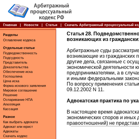
Главная
|
Новости
|
Статьи
|
Скачать Арбитражный процессуальный ко
Статья 28. Подведомственно
Разделы
возникающих из гражданск
Оглавление кодекса
Отдельные статьи
Арбитражные суды рассматрив
Подведомственность
возникающие из гражданских 
Подсудность
другие дела, связанные с осу
Представитель
экономической деятельности 
Доказательства
Обеспечение иска
предпринимателями, а в случ
Госпошлина
и иными федеральными закона
Цена иска
По вопросу применения стать
Форма искового заявления
09.12.2002 N 11.
Мировое соглашение
Решение
Оспаривание НПА
Адвокатская практика по указ
Апелляция
Кассация
В настоящее время адвокатска
Разное
экономических споров и иных 
Как выбрать адвоката
правоотношений) не представ
Адвокат или юрист
Адвокаты
Скачать кодекс