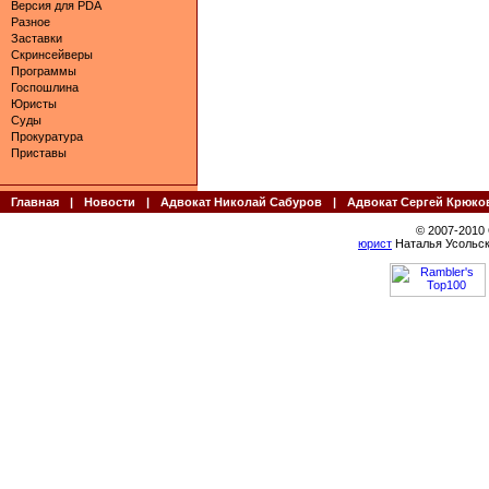
Версия для PDA
Разное
Заставки
Скринсейверы
Программы
Госпошлина
Юристы
Суды
Прокуратура
Приставы
Главная
|
Новости
|
Адвокат Николай Сабуров
|
Адвокат Сергей Крюко
© 2007-2010
юрист
Наталья Усольск