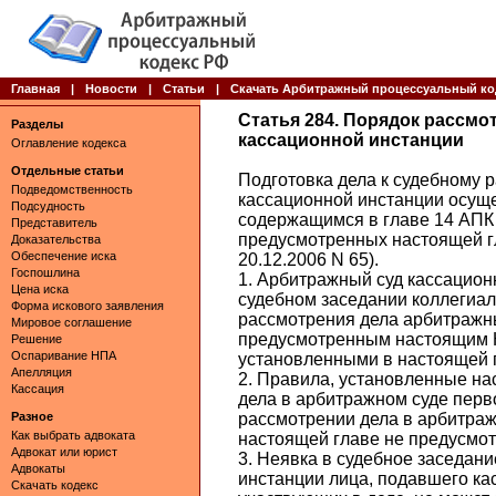
Главная
|
Новости
|
Статьи
|
Скачать Арбитражный процессуальный ко
Статья 284. Порядок рассм
Разделы
кассационной инстанции
Оглавление кодекса
Отдельные статьи
Подготовка дела к судебному 
Подведомственность
кассационной инстанции осущ
Подсудность
содержащимся в главе 14 АПК 
Представитель
предусмотренных настоящей г
Доказательства
Обеспечение иска
20.12.2006 N 65).
Госпошлина
1. Арбитражный суд кассацион
Цена иска
судебном заседании коллегиа
Форма искового заявления
рассмотрения дела арбитражн
Мировое соглашение
предусмотренным настоящим К
Решение
Оспаривание НПА
установленными в настоящей 
Апелляция
2. Правила, установленные на
Кассация
дела в арбитражном суде перв
Разное
рассмотрении дела в арбитраж
Как выбрать адвоката
настоящей главе не предусмот
Адвокат или юрист
3. Неявка в судебное заседан
Адвокаты
инстанции лица, подавшего кас
Скачать кодекс