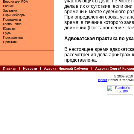
участвующих в деле, не может
Версия для PDA
дела в их отсутствие, если о
Разное
Заставки
времени и месте судебного ра
Скринсейверы
При определении срока, устано
Программы
время, в течение которого зая
Госпошлина
движения (Постановление Плен
Юристы
Суды
Прокуратура
Адвокатская практика по указ
Приставы
В настоящее время адвокатская
рассмотрения дела арбитражн
представлена.
Главная
|
Новости
|
Адвокат Николай Сабуров
|
Адвокат Сергей Крюко
© 2007-2010
юрист
Наталья Усольск