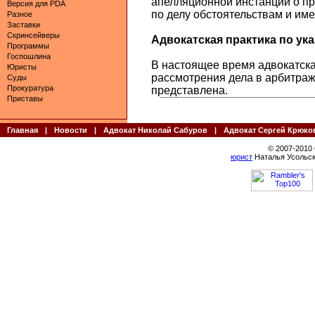
апелляционной инстанций о п
Версия для PDA
по делу обстоятельствам и им
Разное
Заставки
Скринсейверы
Адвокатская практика по указ
Программы
Госпошлина
В настоящее время адвокатская
Юристы
рассмотрения дела в арбитраж
Суды
Прокуратура
представлена.
Приставы
Главная
|
Новости
|
Адвокат Николай Сабуров
|
Адвокат Сергей Крюко
© 2007-2010
юрист
Наталья Усольск