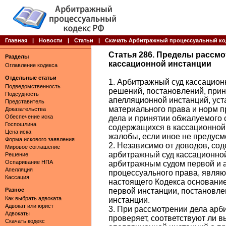
Главная
|
Новости
|
Статьи
|
Скачать Арбитражный процессуальный ко
Статья 286. Пределы рассмо
Разделы
кассационной инстанции
Оглавление кодекса
Отдельные статьи
1. Арбитражный суд кассацион
Подведомственность
решений, постановлений, при
Подсудность
апелляционной инстанций, ус
Представитель
материального права и норм п
Доказательства
Обеспечение иска
дела и принятии обжалуемого с
Госпошлина
содержащихся в кассационной
Цена иска
жалобы, если иное не предус
Форма искового заявления
2. Независимо от доводов, со
Мировое соглашение
арбитражный суд кассационной
Решение
Оспаривание НПА
арбитражным судом первой и 
Апелляция
процессуального права, являющ
Кассация
настоящего Кодекса основани
Разное
первой инстанции, постановле
Как выбрать адвоката
инстанции.
Адвокат или юрист
3. При рассмотрении дела арб
Адвокаты
проверяет, соответствуют ли 
Скачать кодекс