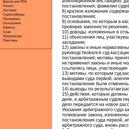
апелляционной инстанциях; д
Версия для PDA
постановления; фамилии судей
Разное
Заставки
8) краткое изложение содержа
Скринсейверы
постановления;
Программы
9) основания, по которым в к
Госпошлина
проверке законности решения,
Юристы
10) доводы, изложенные в отз
Суды
Прокуратура
11) объяснения лиц, участвую
Приставы
заседании;
12) законы и иные нормативны
руководствовался суд кассаци
постановления; мотивы принят
не применил законы и иные н
ссылались лица, участвующие 
13) мотивы, по которым суд ка
выводами суда первой, апелля
постановление были отменены 
14) выводы по результатам ра
15) действия, которые должн
деле, и арбитражным судом пе
дело передается на новое рас
Указания арбитражного суда ка
толкование закона, изложенны
постановления суда первой, а
арбитражного суда, вновь рас