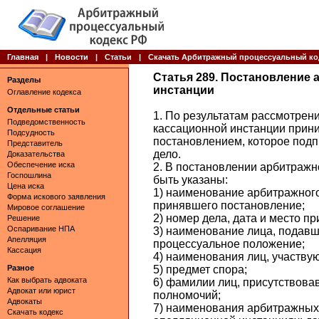
Главная
|
Новости
|
Статьи
|
Скачать Арбитражный процессуальный ко
Статья 289. Постановление 
Разделы
инстанции
Оглавление кодекса
Отдельные статьи
1. По результатам рассмотрен
Подведомственность
кассационной инстанции прини
Подсудность
постановлением, которое под
Представитель
дело.
Доказательства
Обеспечение иска
2. В постановлении арбитражн
Госпошлина
быть указаны:
Цена иска
1) наименование арбитражного
Форма искового заявления
принявшего постановление;
Мировое соглашение
2) номер дела, дата и место п
Решение
Оспаривание НПА
3) наименование лица, подавш
Апелляция
процессуальное положение;
Кассация
4) наименования лиц, участву
Разное
5) предмет спора;
Как выбрать адвоката
6) фамилии лиц, присутствова
Адвокат или юрист
полномочий;
Адвокаты
7) наименования арбитражных 
Скачать кодекс