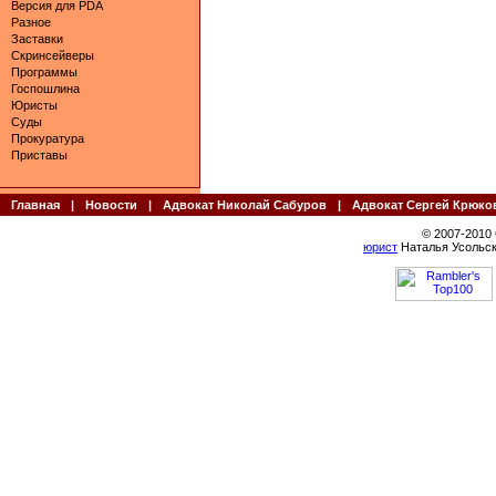
Версия для PDA
Разное
Заставки
Скринсейверы
Программы
Госпошлина
Юристы
Суды
Прокуратура
Приставы
Главная
|
Новости
|
Адвокат Николай Сабуров
|
Адвокат Сергей Крюко
© 2007-2010
юрист
Наталья Усольск