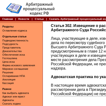
Главная
|
Новости
|
Статьи
|
Скачать Арбитражный процессуальный ко
Статья 302. Извещение о р
Разделы
Арбитражного Суда Россий
Оглавление кодекса
Отдельные статьи
Лица, участвующие в деле, из
Подведомственность
дела по пересмотру судебного
Подсудность
Высшего Арбитражного Суда Р
Представитель
предусмотренным в главе 12 н
Доказательства
Обеспечение иска
участвующих в деле и извеще
Госпошлина
месте рассмотрения дела Пре
Цена иска
Российской Федерации, не пре
Форма искового заявления
надзора.
Мировое соглашение
Решение
Оспаривание НПА
Адвокатская практика по указ
Апелляция
Кассация
В настоящее время адвокатская
Разное
рассмотрении дела в Президи
Как выбрать адвоката
Российской Федерации) не пре
Адвокат или юрист
Адвокаты
Скачать кодекс