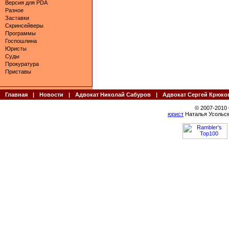
Версия для PDA
Разное
Заставки
Скринсейверы
Программы
Госпошлина
Юристы
Суды
Прокуратура
Приставы
Главная
|
Новости
|
Адвокат Николай Сабуров
|
Адвокат Сергей Крюко
© 2007-2010
юрист
Наталья Усольск