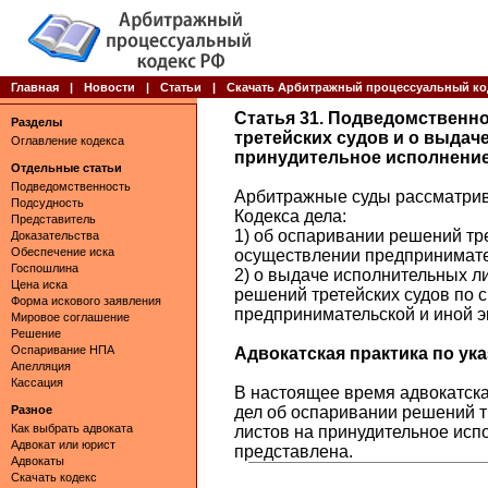
Главная
|
Новости
|
Статьи
|
Скачать Арбитражный процессуальный ко
Статья 31. Подведомственн
Разделы
третейских судов и о выдач
Оглавление кодекса
принудительное исполнение
Отдельные статьи
Подведомственность
Арбитражные суды рассматрива
Подсудность
Кодекса дела:
Представитель
1) об оспаривании решений тр
Доказательства
Обеспечение иска
осуществлении предпринимател
Госпошлина
2) о выдаче исполнительных л
Цена иска
решений третейских судов по
Форма искового заявления
предпринимательской и иной э
Мировое соглашение
Решение
Оспаривание НПА
Адвокатская практика по указ
Апелляция
Кассация
В настоящее время адвокатска
Разное
дел об оспаривании решений т
Как выбрать адвоката
листов на принудительное исп
Адвокат или юрист
представлена.
Адвокаты
Скачать кодекс