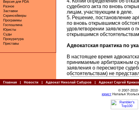
4. Копии определения об отка
Версия для PDA
судебного акта по вновь откр
Разное
Заставки
лицам, участвующим в деле.
Скринсейверы
5. Решение, постановление ар
Программы
по вновь открывшимся обстоят
Госпошлина
удовлетворении заявления о п
Юристы
открывшимся обстоятельствам
Суды
Прокуратура
Приставы
Адвокатская практика по указ
В настоящее время адвокатская
принимаемые арбитражным суд
заявления о пересмотре судеб
обстоятельствам) не представ
Главная
|
Новости
|
Адвокат Николай Сабуров
|
Адвокат Сергей Крюко
© 2007-2010
юрист
Наталья Усольск