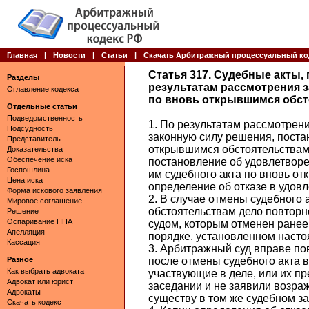
Главная
|
Новости
|
Статьи
|
Скачать Арбитражный процессуальный ко
Статья 317. Судебные акты
Разделы
результатам рассмотрения з
Оглавление кодекса
по вновь открывшимся обс
Отдельные статьи
Подведомственность
1. По результатам рассмотрен
Подсудность
законную силу решения, поста
Представитель
открывшимся обстоятельствам
Доказательства
Обеспечение иска
постановление об удовлетворе
Госпошлина
им судебного акта по вновь о
Цена иска
определение об отказе в удов
Форма искового заявления
2. В случае отмены судебного
Мировое соглашение
обстоятельствам дело повтор
Решение
Оспаривание НПА
судом, которым отменен ранее
Апелляция
порядке, установленном наст
Кассация
3. Арбитражный суд вправе по
Разное
после отмены судебного акта в
Как выбрать адвоката
участвующие в деле, или их п
Адвокат или юрист
заседании и не заявили возра
Адвокаты
существу в том же судебном з
Скачать кодекс