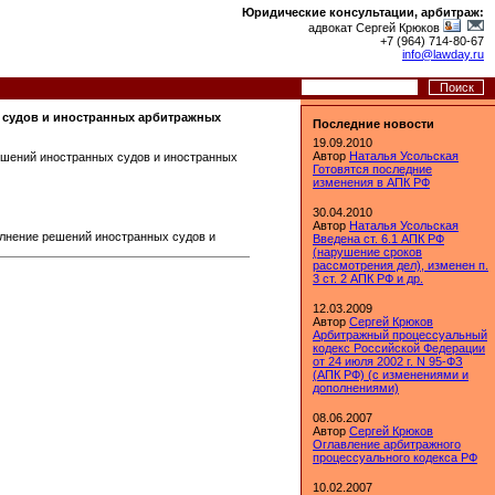
Юридические консультации, арбитраж:
адвокат Сергей Крюков
+7 (964) 714-80-67
info@lawday.ru
х судов и иностранных арбитражных
Последние новости
19.09.2010
Автор
Наталья Усольская
решений иностранных судов и иностранных
Готовятся последние
изменения в АПК РФ
30.04.2010
Автор
Наталья Усольская
олнение решений иностранных судов и
Введена ст. 6.1 АПК РФ
(нарушение сроков
рассмотрения дел), изменен п.
3 ст. 2 АПК РФ и др.
12.03.2009
Автор
Сергей Крюков
Арбитражный процессуальный
кодекс Российской Федерации
от 24 июля 2002 г. N 95-ФЗ
(АПК РФ) (с изменениями и
дополнениями)
08.06.2007
Автор
Сергей Крюков
Оглавление арбитражного
процессуального кодекса РФ
10.02.2007