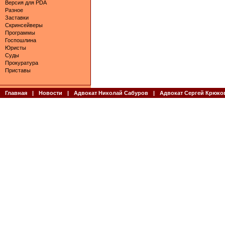
Версия для PDA
Разное
Заставки
Скринсейверы
Программы
Госпошлина
Юристы
Суды
Прокуратура
Приставы
Главная
|
Новости
|
Адвокат Николай Сабуров
|
Адвокат Сергей Крюко