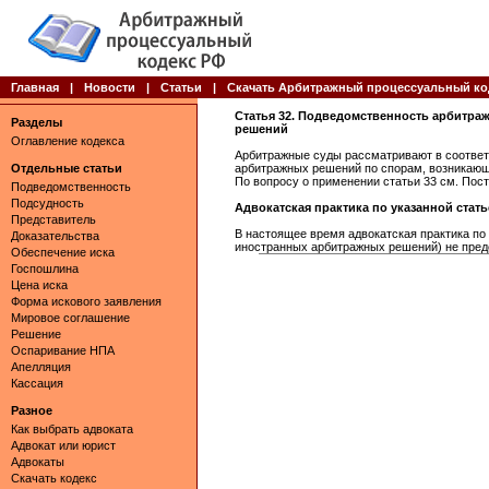
Главная
|
Новости
|
Статьи
|
Скачать Арбитражный процессуальный ко
Статья 32. Подведомственность арбитра
Разделы
решений
Оглавление кодекса
Арбитражные суды рассматривают в соответс
Отдельные статьи
арбитражных решений по спорам, возникающ
По вопросу о применении статьи 33 см. Пос
Подведомственность
Подсудность
Адвокатская практика по указанной статье 
Представитель
В настоящее время адвокатская практика по
Доказательства
иностранных арбитражных решений) не пред
Обеспечение иска
Госпошлина
Цена иска
Форма искового заявления
Мировое соглашение
Решение
Оспаривание НПА
Апелляция
Кассация
Разное
Как выбрать адвоката
Адвокат или юрист
Адвокаты
Скачать кодекс