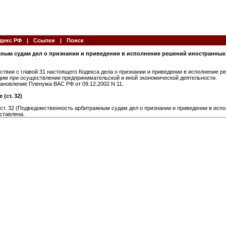
декс РФ
|
Ссылки
|
Поиск
жным судам дел о признании и приведении в исполнение решений иностранны
твии с главой 31 настоящего Кодекса дела о признании и приведении в исполнение 
им при осуществлении предпринимательской и иной экономической деятельности.
тановление Пленума ВАС РФ от 09.12.2002 N 11.
(ст. 32)
 ст. 32 (Подведомственность арбитражным судам дел о признании и приведении в исп
ставлена.