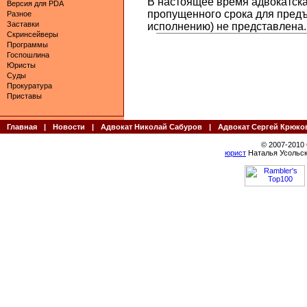
В настоящее время адвокатская
Версия для PDA
пропущенного срока для предъ
Разное
Заставки
исполнению) не представлена.
Скринсейверы
Программы
Госпошлина
Юристы
Суды
Прокуратура
Приставы
Главная
|
Новости
|
Адвокат Николай Сабуров
|
Адвокат Сергей Крюко
© 2007-2010
юрист
Наталья Усольск