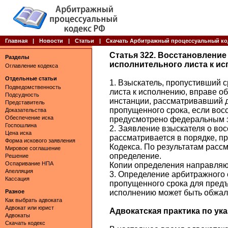
Главная
|
Новости
|
Статьи
|
Скачать Арбитражный процессуальный ко
Статья 322. Восстановлени
Разделы
исполнительного листа к и
Оглавление кодекса
Отдельные статьи
1. Взыскатель, пропустивший 
Подведомственность
листа к исполнению, вправе о
Подсудность
инстанции, рассматривавший д
Представитель
пропущенного срока, если вос
Доказательства
Обеспечение иска
предусмотрено федеральным 
Госпошлина
2. Заявление взыскателя о во
Цена иска
рассматривается в порядке, п
Форма искового заявления
Кодекса. По результатам расс
Мировое соглашение
определение.
Решение
Оспаривание НПА
Копии определения направляют
Апелляция
3. Определение арбитражного 
Кассация
пропущенного срока для предъ
Разное
исполнению может быть обжал
Как выбрать адвоката
Адвокат или юрист
Адвокатская практика по указ
Адвокаты
Скачать кодекс