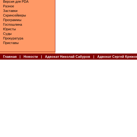
Версия для PDA
Разное
Заставки
Скринсейверы
Программы
Госпошлина
Юристы
Суды
Прокуратура
Приставы
Главная
|
Новости
|
Адвокат Николай Сабуров
|
Адвокат Сергей Крюко