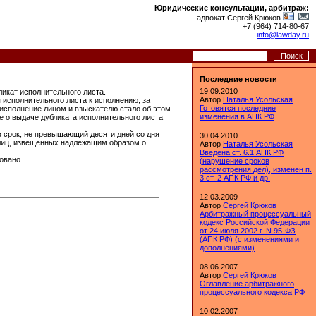
Юридические консультации, арбитраж:
адвокат Сергей Крюков
+7 (964) 714-80-67
info@lawday.ru
Последние новости
19.09.2010
ликат исполнительного листа.
Автор
Наталья Усольская
 исполнительного листа к исполнению, за
Готовятся последние
исполнение лицом и взыскателю стало об этом
изменения в АПК РФ
е о выдаче дубликата исполнительного листа
в срок, не превышающий десяти дней со дня
30.04.2010
 лиц, извещенных надлежащим образом о
Автор
Наталья Усольская
Введена ст. 6.1 АПК РФ
овано.
(нарушение сроков
рассмотрения дел), изменен п.
3 ст. 2 АПК РФ и др.
12.03.2009
Автор
Сергей Крюков
Арбитражный процессуальный
кодекс Российской Федерации
от 24 июля 2002 г. N 95-ФЗ
(АПК РФ) (с изменениями и
дополнениями)
08.06.2007
Автор
Сергей Крюков
Оглавление арбитражного
процессуального кодекса РФ
10.02.2007