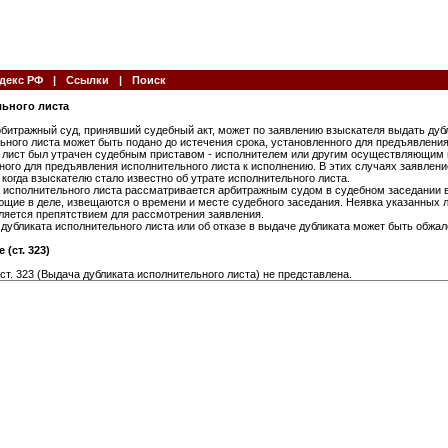
декс РФ
|
Ссылки
|
Поиск
льного листа
рбитражный суд, принявший судебный акт, может по заявлению взыскателя выдать дуб
ьного листа может быть подано до истечения срока, установленного для предъявления
 лист был утрачен судебным приставом - исполнителем или другим осуществляющим 
ного для предъявления исполнительного листа к исполнению. В этих случаях заявлени
 когда взыскателю стало известно об утрате исполнительного листа.
а исполнительного листа рассматривается арбитражным судом в судебном заседании 
ующие в деле, извещаются о времени и месте судебного заседания. Неявка указанных
вляется препятствием для рассмотрения заявления.
дубликата исполнительного листа или об отказе в выдаче дубликата может быть обжал
(ст. 323)
ст. 323 (Выдача дубликата исполнительного листа) не представлена.