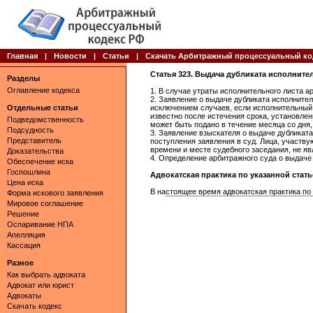
Главная
|
Новости
|
Статьи
|
Скачать Арбитражный процессуальный ко
Статья 323. Выдача дубликата исполните
Разделы
Оглавление кодекса
1. В случае утраты исполнительного листа а
2. Заявление о выдаче дубликата исполнител
Отдельные статьи
исключением случаев, если исполнительный
известно после истечения срока, установлен
Подведомственность
может быть подано в течение месяца со дня,
Подсудность
3. Заявление взыскателя о выдаче дубликат
Представитель
поступления заявления в суд. Лица, участв
времени и месте судебного заседания, не я
Доказательства
4. Определение арбитражного суда о выдаче 
Обеспечение иска
Госпошлина
Адвокатская практика по указанной статье 
Цена иска
В настоящее время адвокатская практика по 
Форма искового заявления
Мировое соглашение
Решение
Оспаривание НПА
Апелляция
Кассация
Разное
Как выбрать адвоката
Адвокат или юрист
Адвокаты
Скачать кодекс