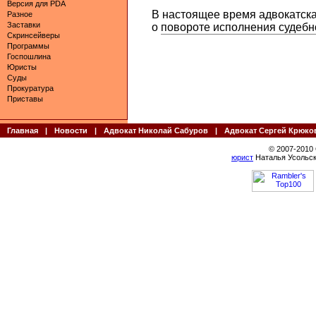
Версия для PDA
В настоящее время адвокатска
Разное
Заставки
о повороте исполнения судебно
Скринсейверы
Программы
Госпошлина
Юристы
Суды
Прокуратура
Приставы
Главная
|
Новости
|
Адвокат Николай Сабуров
|
Адвокат Сергей Крюко
© 2007-2010
юрист
Наталья Усольск