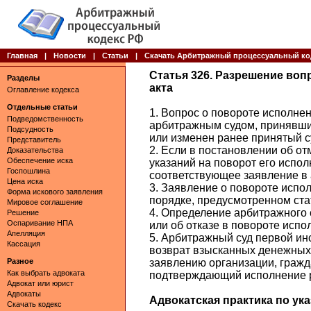
Главная
|
Новости
|
Статьи
|
Скачать Арбитражный процессуальный ко
Статья 326. Разрешение воп
Разделы
акта
Оглавление кодекса
Отдельные статьи
1. Вопрос о повороте исполне
Подведомственность
арбитражным судом, принявши
Подсудность
или изменен ранее принятый с
Представитель
2. Если в постановлении об от
Доказательства
Обеспечение иска
указаний на поворот его испол
Госпошлина
соответствующее заявление в 
Цена иска
3. Заявление о повороте испо
Форма искового заявления
порядке, предусмотренном ста
Мировое соглашение
4. Определение арбитражного 
Решение
Оспаривание НПА
или об отказе в повороте исп
Апелляция
5. Арбитражный суд первой ин
Кассация
возврат взысканных денежных 
Разное
заявлению организации, гражд
Как выбрать адвоката
подтверждающий исполнение ра
Адвокат или юрист
Адвокаты
Адвокатская практика по указ
Скачать кодекс