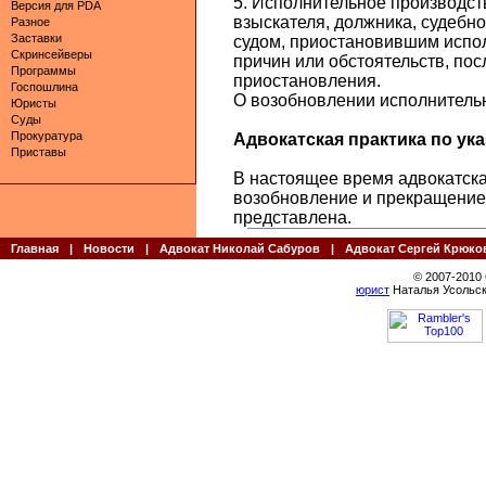
5. Исполнительное производст
Версия для PDA
взыскателя, должника, судебн
Разное
Заставки
судом, приостановившим испол
Скринсейверы
причин или обстоятельств, по
Программы
приостановления.
Госпошлина
О возобновлении исполнитель
Юристы
Суды
Прокуратура
Адвокатская практика по указ
Приставы
В настоящее время адвокатская
возобновление и прекращение 
представлена.
Главная
|
Новости
|
Адвокат Николай Сабуров
|
Адвокат Сергей Крюко
© 2007-2010
юрист
Наталья Усольск