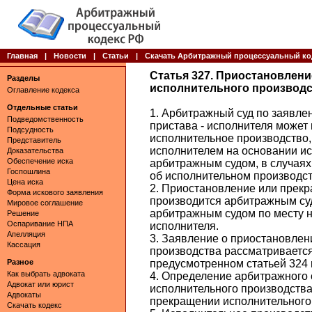
Главная
|
Новости
|
Статьи
|
Скачать Арбитражный процессуальный ко
Статья 327. Приостановлени
Разделы
исполнительного производ
Оглавление кодекса
Отдельные статьи
1. Арбитражный суд по заявле
Подведомственность
пристава - исполнителя может
Подсудность
исполнительное производство,
Представитель
исполнителем на основании ис
Доказательства
Обеспечение иска
арбитражным судом, в случая
Госпошлина
об исполнительном производст
Цена иска
2. Приостановление или прек
Форма искового заявления
производится арбитражным су
Мировое соглашение
арбитражным судом по месту н
Решение
Оспаривание НПА
исполнителя.
Апелляция
3. Заявление о приостановлен
Кассация
производства рассматривается
Разное
предусмотренном статьей 324 
Как выбрать адвоката
4. Определение арбитражного 
Адвокат или юрист
исполнительного производства
Адвокаты
прекращении исполнительного
Скачать кодекс