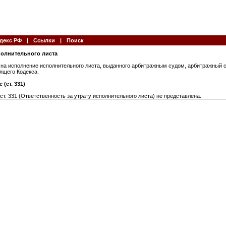
декс РФ
|
Ссылки
|
Поиск
сполнительного листа
у на исполнение исполнительного листа, выданного арбитражным судом, арбитражный 
оящего Кодекса.
(ст. 331)
ст. 331 (Ответственность за утрату исполнительного листа) не представлена.