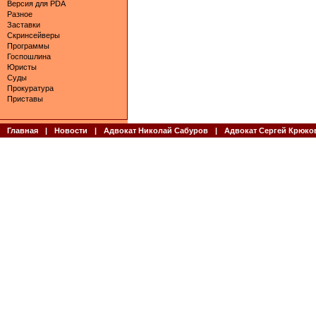
Версия для PDA
Разное
Заставки
Скринсейверы
Программы
Госпошлина
Юристы
Суды
Прокуратура
Приставы
Главная
|
Новости
|
Адвокат Николай Сабуров
|
Адвокат Сергей Крюко