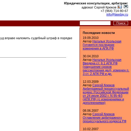
Юридические консультации, арбитраж:
адвокат Сергей Крюков
+7 (964) 714-80-67
info@lawday.ru
Последние новости
19.09.2010
суд вправе наложить судебный штраф в порядке
Автор
Наталья Усольская
Готовятся последние
изменения в АПК РФ
30.04.2010
Автор
Наталья Усольская
Введена ст. 6.1 АПК РФ
(нарушение сроков
рассмотрения дел), изменен п.
3 ст. 2 АПК РФ и др.
12.03.2009
Автор
Сергей Крюков
Арбитражный процессуальный
кодекс Российской Федерации
от 24 июля 2002 г. N 95-ФЗ
(АПК РФ) (с изменениями и
дополнениями)
08.06.2007
Автор
Сергей Крюков
Оглавление арбитражного
процессуального кодекса РФ
10.02.2007