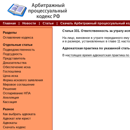
Главная
|
Новости
|
Статьи
|
Скачать Арбитражный процессуальный ко
Статья 331. Ответственность за утрату и
Разделы
Оглавление кодекса
На лицо, виновное в утрате переданного ем
и в размере, установленных в главе 11 наст
Отдельные статьи
Адвокатская практика по указанной статье 
Подведомственность
Подсудность
В настоящее время адвокатская практика по 
Представитель
Доказательства
Обеспечение иска
Госпошлина
Цена иска
Форма искового заявления
Мировое соглашение
Решение
Оспаривание НПА
Апелляция
Кассация
Разное
Как выбрать адвоката
Адвокат или юрист
Адвокаты
Скачать кодекс