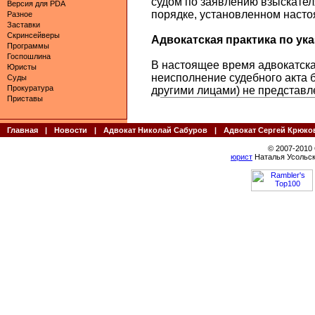
судом по заявлению взыскателя
Версия для PDA
порядке, установленном наст
Разное
Заставки
Скринсейверы
Адвокатская практика по указ
Программы
Госпошлина
В настоящее время адвокатская
Юристы
неисполнение судебного акта 
Суды
Прокуратура
другими лицами) не представл
Приставы
Главная
|
Новости
|
Адвокат Николай Сабуров
|
Адвокат Сергей Крюко
© 2007-2010
юрист
Наталья Усольск