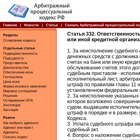
Главная
|
Новости
|
Статьи
|
Скачать Арбитражный процессуальный ко
Статья 332. Ответственност
Разделы
или иной кредитной организ
Оглавление кодекса
Отдельные статьи
1. За неисполнение судебного 
Подведомственность
денежных средств с должника 
Подсудность
счетах на банк или иную кред
Представитель
обслуживание счетов этого до
Доказательства
Обеспечение иска
судебным приставом - исполн
Госпошлина
исполнительный лист, арбитр
Цена иска
штраф по правилам главы 11 н
Форма искового заявления
установленном федеральным 
Мировое соглашение
2. За неисполнение указанных
Решение
Оспаривание НПА
которое возложено совершение
Апелляция
судом, выдавшим исполнитель
Кассация
штраф в порядке и в размере,
Разное
Кодекса.
Как выбрать адвоката
3. Уплата судебного штрафа н
Адвокат или юрист
судебный акт.
Адвокаты
4. Вопрос о наложении судеб
Скачать кодекс