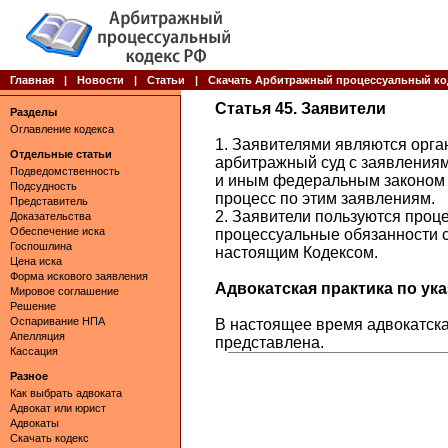
Главная
|
Новости
|
Статьи
|
Скачать Арбитражный процессуальный ко
Статья 45. Заявители
Разделы
Оглавление кодекса
1. Заявителями являются орг
Отдельные статьи
арбитражный суд с заявления
Подведомственность
и иным федеральным законом 
Подсудность
процесс по этим заявлениям.
Представитель
2. Заявители пользуются проц
Доказательства
Обеспечение иска
процессуальные обязанности с
Госпошлина
настоящим Кодексом.
Цена иска
Форма искового заявления
Адвокатская практика по указ
Мировое соглашение
Решение
Оспаривание НПА
В настоящее время адвокатская
Апелляция
представлена.
Кассация
Разное
Как выбрать адвоката
Адвокат или юрист
Адвокаты
Скачать кодекс