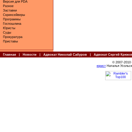
Версия для PDA
Разное
Заставки
Скринсейверы
Программы
Госпошлина
Юристы
Суды
Прокуратура
Приставы
Главная
|
Новости
|
Адвокат Николай Сабуров
|
Адвокат Сергей Крюко
© 2007-2010
юрист
Наталья Усольск