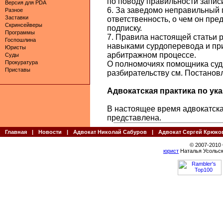
по поводу правильности запис
Версия для PDA
6. За заведомо неправильный 
Разное
Заставки
ответственность, о чем он пр
Скринсейверы
подписку.
Программы
7. Правила настоящей статьи 
Госпошлина
навыками сурдоперевода и пр
Юристы
арбитражном процессе.
Суды
Прокуратура
О полномочиях помощника судь
Приставы
разбирательству см. Постанов
Адвокатская практика по указ
В настоящее время адвокатская
представлена.
Главная
|
Новости
|
Адвокат Николай Сабуров
|
Адвокат Сергей Крюко
© 2007-2010
юрист
Наталья Усольск