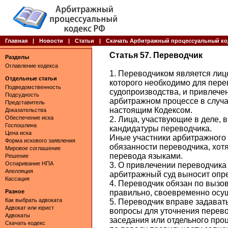
Главная
|
Новости
|
Статьи
|
Скачать Арбитражный процессуальный ко
Статья 57. Переводчик
Разделы
Оглавление кодекса
1. Переводчиком является лиц
Отдельные статьи
которого необходимо для пере
Подведомственность
судопроизводства, и привлече
Подсудность
арбитражном процессе в случа
Представитель
настоящим Кодексом.
Доказательства
Обеспечение иска
2. Лица, участвующие в деле,
Госпошлина
кандидатуры переводчика.
Цена иска
Иные участники арбитражного 
Форма искового заявления
обязанности переводчика, хот
Мировое соглашение
перевода языками.
Решение
Оспаривание НПА
3. О привлечении переводчика
Апелляция
арбитражный суд выносит опр
Кассация
4. Переводчик обязан по вызов
Разное
правильно, своевременно осу
Как выбрать адвоката
5. Переводчик вправе задава
Адвокат или юрист
вопросы для уточнения перево
Адвокаты
заседания или отдельного про
Скачать кодекс