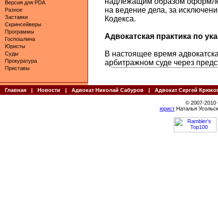
надлежащим образом оформл
Версия для PDA
на ведение дела, за исключени
Разное
Заставки
Кодекса.
Скринсейверы
Программы
Адвокатская практика по указ
Госпошлина
Юристы
В настоящее время адвокатская
Суды
Прокуратура
арбитражном суде через предс
Приставы
Главная
|
Новости
|
Адвокат Николай Сабуров
|
Адвокат Сергей Крюко
© 2007-2010
юрист
Наталья Усольск