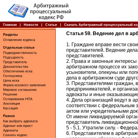
Главная
|
Новости
|
Статьи
|
Скачать Арбитражный процессуальный ко
Статья 59. Ведение дел в а
Разделы
Оглавление кодекса
1. Граждане вправе вести свои
Отдельные статьи
представителей. Ведение дела
Подведомственность
представителей.
Подсудность
2. Права и законные интерес
Представитель
арбитражном процессе их зако
Доказательства
Обеспечение иска
усыновители, опекуны или поп
Госпошлина
дела в арбитражном суде друг
Цена иска
3. Представителями граждан, 
Форма искового заявления
предпринимателей, и организа
Мировое соглашение
адвокаты и иные оказывающие
Решение
Оспаривание НПА
4. Дела организаций ведут в 
Апелляция
соответствии с федеральным 
Кассация
актом или учредительными док
Разное
От имени ликвидируемой орга
Как выбрать адвоката
представитель ликвидационной
Адвокат или юрист
5 - 5.1. Утратили силу. - Федер
Адвокаты
6. Представителем в арбитраж
Скачать кодекс