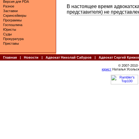
Версия для PDA
В настоящее время адвокатская
Разное
Заставки
представителя) не представле
Скринсейверы
Программы
Госпошлина
Юристы
Суды
Прокуратура
Приставы
Главная
|
Новости
|
Адвокат Николай Сабуров
|
Адвокат Сергей Крюко
© 2007-2010
юрист
Наталья Усольск