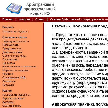
Главная
|
Новости
|
Статьи
|
Скачать Арбитражный процессуальный ко
Статья 62. Полномочия пред
Разделы
Оглавление кодекса
1. Представитель вправе сове
Отдельные статьи
все процессуальные действия,
Подведомственность
части 2 настоящей статьи, есл
Подсудность
или ином документе.
Представитель
2. В доверенности, выданной 
Доказательства
Обеспечение иска
должно быть специально огово
Госпошлина
искового заявления и отзыва н
Цена иска
обеспечении иска, передачу де
Форма искового заявления
отказ от исковых требований и
Мировое соглашение
предмета иска, заключение ми
Решение
Оспаривание НПА
фактическим обстоятельствам,
Апелляция
другому лицу (передоверие), а
Кассация
пересмотре судебных актов по
Разное
обжалование судебного акта а
Как выбрать адвоката
денежных средств или иного и
Адвокат или юрист
Адвокаты
Адвокатская практика по указ
Скачать кодекс