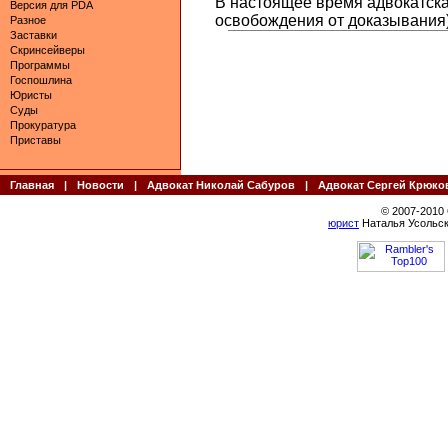
В настоящее время адвокатская
Версия для PDA
освобождения от доказывания)
Разное
Заставки
Скринсейверы
Программы
Госпошлина
Юристы
Суды
Прокуратура
Приставы
Главная
|
Новости
|
Адвокат Николай Сабуров
|
Адвокат Сергей Крюко
© 2007-2010
юрист
Наталья Усольск