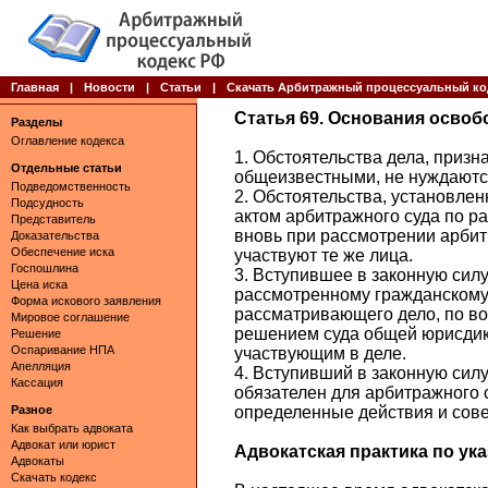
Главная
|
Новости
|
Статьи
|
Скачать Арбитражный процессуальный ко
Статья 69. Основания освоб
Разделы
Оглавление кодекса
1. Обстоятельства дела, приз
Отдельные статьи
общеизвестными, не нуждаютс
Подведомственность
2. Обстоятельства, установле
Подсудность
актом арбитражного суда по р
Представитель
вновь при рассмотрении арбит
Доказательства
Обеспечение иска
участвуют те же лица.
Госпошлина
3. Вступившее в законную сил
Цена иска
рассмотренному гражданскому 
Форма искового заявления
рассматривающего дело, по во
Мировое соглашение
решением суда общей юрисдик
Решение
Оспаривание НПА
участвующим в деле.
Апелляция
4. Вступивший в законную силу
Кассация
обязателен для арбитражного с
Разное
определенные действия и сов
Как выбрать адвоката
Адвокат или юрист
Адвокатская практика по указ
Адвокаты
Скачать кодекс