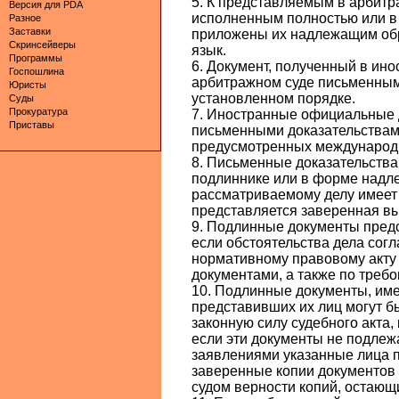
5. К представляемым в арбитр
Версия для PDA
исполненным полностью или в 
Разное
Заставки
приложены их надлежащим обр
Скринсейверы
язык.
Программы
6. Документ, полученный в ино
Госпошлина
арбитражном суде письменным 
Юристы
установленном порядке.
Суды
Прокуратура
7. Иностранные официальные 
Приставы
письменными доказательствами
предусмотренных международ
8. Письменные доказательства
подлиннике или в форме надл
рассматриваемому делу имеет 
представляется заверенная вы
9. Подлинные документы предс
если обстоятельства дела сог
нормативному правовому акту
документами, а также по треб
10. Подлинные документы, им
представивших их лиц могут б
законную силу судебного акта,
если эти документы не подлеж
заявлениями указанные лица
заверенные копии документов 
судом верности копий, остающи