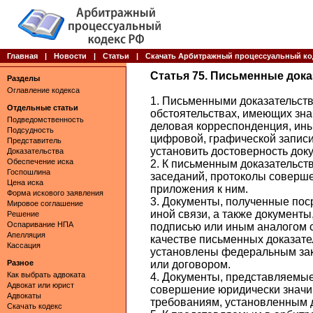
Главная
|
Новости
|
Статьи
|
Скачать Арбитражный процессуальный ко
Статья 75. Письменные дока
Разделы
Оглавление кодекса
1. Письменными доказательст
Отдельные статьи
обстоятельствах, имеющих знач
Подведомственность
деловая корреспонденция, ин
Подсудность
цифровой, графической запис
Представитель
установить достоверность док
Доказательства
Обеспечение иска
2. К письменным доказательст
Госпошлина
заседаний, протоколы соверш
Цена иска
приложения к ним.
Форма искового заявления
3. Документы, полученные пос
Мировое соглашение
иной связи, а также документ
Решение
Оспаривание НПА
подписью или иным аналогом с
Апелляция
качестве письменных доказател
Кассация
установлены федеральным за
Разное
или договором.
Как выбрать адвоката
4. Документы, представляемы
Адвокат или юрист
совершение юридически значи
Адвокаты
требованиям, установленным д
Скачать кодекс