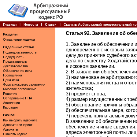
Главная
|
Новости
|
Статьи
|
Скачать Арбитражный процессуальный ко
Статья 92. Заявление об обе
Разделы
Оглавление кодекса
1. Заявление об обеспечении 
Отдельные статьи
одновременно с исковым заявл
Подведомственность
делу до принятия судебного а
Подсудность
дела по существу. Ходатайств
Представитель
в исковом заявлении.
Доказательства
Обеспечение иска
2. В заявлении об обеспечени
Госпошлина
1) наименование арбитражного
Цена иска
2) наименования истца и ответ
Форма искового заявления
жительства;
Мировое соглашение
3) предмет спора;
Решение
Оспаривание НПА
4) размер имущественных тре
Апелляция
5) обоснование причины обращ
Кассация
6) обеспечительная мера, кото
Разное
7) перечень прилагаемых доку
Как выбрать адвоката
В заявлении об обеспечении ис
Адвокат или юрист
обеспечение и иные сведения,
Адвокаты
адреса электронной почты лиц
Скачать кодекс