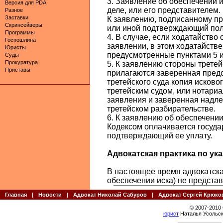
3. Заявление об обеспечении 
Версия для PDA
деле, или его представителем.
Разное
Заставки
К заявлению, подписанному пр
Скринсейверы
или иной подтверждающий пол
Программы
4. В случае, если ходатайство
Госпошлина
заявлении, в этом ходатайств
Юристы
предусмотренные пунктами 5 и 
Суды
Прокуратура
5. К заявлению стороны третей
Приставы
прилагаются заверенная пред
третейского суда копия исково
третейским судом, или нотариа
заявления и заверенная надл
третейском разбирательстве.
6. К заявлению об обеспечении
Кодексом оплачивается госуда
подтверждающий ее уплату.
Адвокатская практика по указ
В настоящее время адвокатская
обеспечении иска) не представ
Главная
|
Новости
|
Адвокат Николай Сабуров
|
Адвокат Сергей Крюко
© 2007-2010
юрист
Наталья Усольск